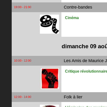
Contre-bandes
Le ”chez nous” étant la Bri
19:00 - 21:00
temps ou les femmes sont de
Cinéma
dimanche 09 aoû
Les Amis de Maurice 
10:00 - 12:00
Critique révolutionnai
Folk à lier
12:00 - 14:00