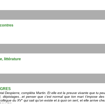
ncontres
, littérature
OGRES
tal Despierre, compléta Martin. Et elle est la preuve vivante que tu peu
t, dépistages...et penser que c’est normal que ton mari t’impose des
ollègue du XV° qui sait qu’on existe et à quoi on sert, et elle arrive ch
POINTS