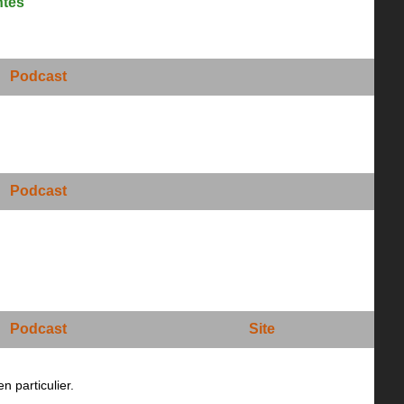
ntés
Podcast
Podcast
Podcast
Site
n particulier.