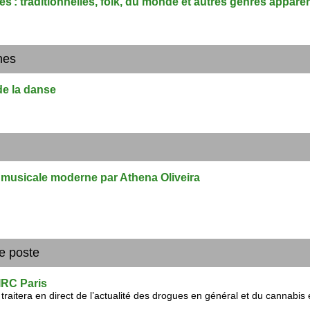
 : traditionnelles, folk, du monde et autres genres appare
hes
de la danse
e musicale moderne par Athena Oliveira
e poste
IRC Paris
aitera en direct de l’actualité des drogues en général et du cannabis e