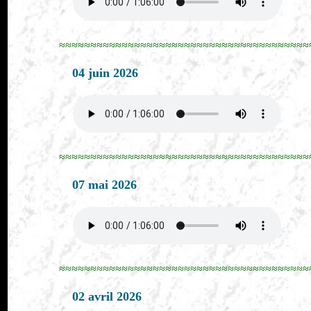
≈≈≈≈≈≈≈≈≈≈≈≈≈≈≈≈≈≈≈≈≈≈≈≈≈≈≈≈≈≈≈≈≈≈≈≈≈≈≈≈
04 juin 2026
≈≈≈≈≈≈≈≈≈≈≈≈≈≈≈≈≈≈≈≈≈≈≈≈≈≈≈≈≈≈≈≈≈≈≈≈≈≈≈≈
07 mai 2026
≈≈≈≈≈≈≈≈≈≈≈≈≈≈≈≈≈≈≈≈≈≈≈≈≈≈≈≈≈≈≈≈≈≈≈≈≈≈≈≈
02 avril 2026