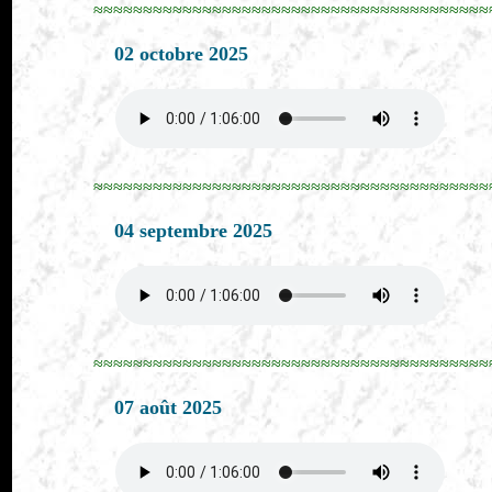
≈≈≈≈≈≈≈≈≈≈≈≈≈≈≈≈≈≈≈≈≈≈≈≈≈≈≈≈≈≈≈≈≈≈≈≈≈≈≈≈
02 octobre 2025
≈≈≈≈≈≈≈≈≈≈≈≈≈≈≈≈≈≈≈≈≈≈≈≈≈≈≈≈≈≈≈≈≈≈≈≈≈≈≈≈
04 septembre 2025
≈≈≈≈≈≈≈≈≈≈≈≈≈≈≈≈≈≈≈≈≈≈≈≈≈≈≈≈≈≈≈≈≈≈≈≈≈≈≈≈
07 août 2025