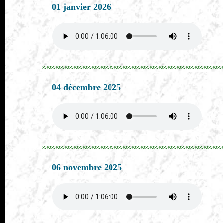
01 janvier 2026
≈≈≈≈≈≈≈≈≈≈≈≈≈≈≈≈≈≈≈≈≈≈≈≈≈≈≈≈≈≈≈≈≈≈≈≈≈≈≈≈
04 décembre 2025
≈≈≈≈≈≈≈≈≈≈≈≈≈≈≈≈≈≈≈≈≈≈≈≈≈≈≈≈≈≈≈≈≈≈≈≈≈≈≈≈
06 novembre 2025