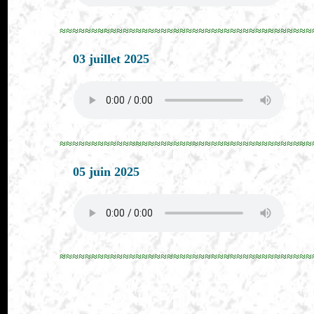
≈≈≈≈≈≈≈≈≈≈≈≈≈≈≈≈≈≈≈≈≈≈≈≈≈≈≈≈≈≈≈≈≈≈≈≈≈≈≈≈
03 juillet 2025
≈≈≈≈≈≈≈≈≈≈≈≈≈≈≈≈≈≈≈≈≈≈≈≈≈≈≈≈≈≈≈≈≈≈≈≈≈≈≈≈
05 juin 2025
≈≈≈≈≈≈≈≈≈≈≈≈≈≈≈≈≈≈≈≈≈≈≈≈≈≈≈≈≈≈≈≈≈≈≈≈≈≈≈≈