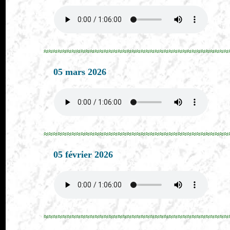
≈≈≈≈≈≈≈≈≈≈≈≈≈≈≈≈≈≈≈≈≈≈≈≈≈≈≈≈≈≈≈≈≈≈≈≈≈≈≈≈
05 mars 2026
≈≈≈≈≈≈≈≈≈≈≈≈≈≈≈≈≈≈≈≈≈≈≈≈≈≈≈≈≈≈≈≈≈≈≈≈≈≈≈≈
05 février 2026
≈≈≈≈≈≈≈≈≈≈≈≈≈≈≈≈≈≈≈≈≈≈≈≈≈≈≈≈≈≈≈≈≈≈≈≈≈≈≈≈