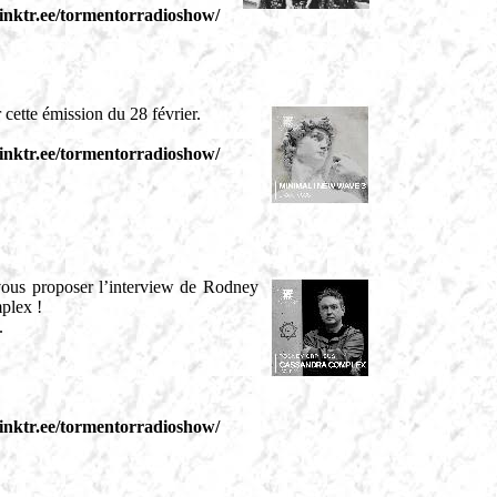
/linktr.ee/tormentorradioshow/
ette émission du 28 février.
/linktr.ee/tormentorradioshow/
 vous proposer l’interview de Rodney
plex !
.
/linktr.ee/tormentorradioshow/