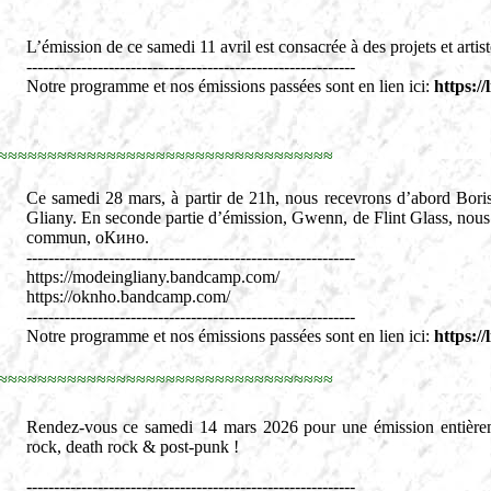
L’émission de ce samedi 11 avril est consacrée à des projets et artis
------------------------------------------------------------
Notre programme et nos émissions passées sont en lien ici:
https:/
≈≈≈≈≈≈≈≈≈≈≈≈≈≈≈≈≈≈≈≈≈≈≈≈≈≈≈≈≈≈≈≈≈≈
Ce samedi 28 mars, à partir de 21h, nous recevrons d’abord Bori
Gliany. En seconde partie d’émission, Gwenn, de Flint Glass, nous 
commun, oКино.
------------------------------------------------------------
https://modeingliany.bandcamp.com/
https://oknho.bandcamp.com/
------------------------------------------------------------
Notre programme et nos émissions passées sont en lien ici:
https:/
≈≈≈≈≈≈≈≈≈≈≈≈≈≈≈≈≈≈≈≈≈≈≈≈≈≈≈≈≈≈≈≈≈≈
Rendez-vous ce samedi 14 mars 2026 pour une émission entièrem
rock, death rock & post-punk !
------------------------------------------------------------