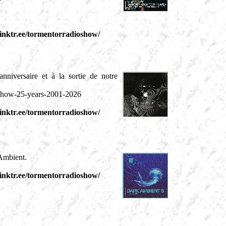
/linktr.ee/tormentorradioshow/
niversaire et à la sortie de notre
-show-25-years-2001-2026
/linktr.ee/tormentorradioshow/
Ambient.
/linktr.ee/tormentorradioshow/