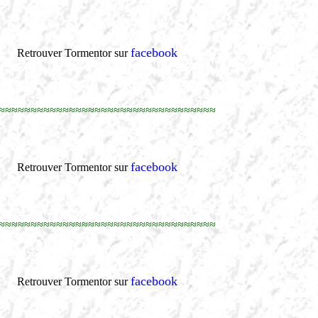
facebook
Retrouver Tormentor sur
≈≈≈≈≈≈≈≈≈≈≈≈≈≈≈≈≈≈≈≈≈≈≈≈≈≈≈≈≈≈≈≈≈≈
facebook
Retrouver Tormentor sur
≈≈≈≈≈≈≈≈≈≈≈≈≈≈≈≈≈≈≈≈≈≈≈≈≈≈≈≈≈≈≈≈≈≈
facebook
Retrouver Tormentor sur