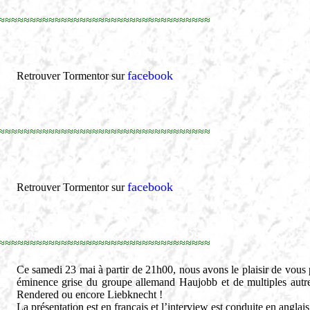
≈≈≈≈≈≈≈≈≈≈≈≈≈≈≈≈≈≈≈≈≈≈≈≈≈≈≈≈≈≈≈≈≈≈
facebook
Retrouver Tormentor sur
≈≈≈≈≈≈≈≈≈≈≈≈≈≈≈≈≈≈≈≈≈≈≈≈≈≈≈≈≈≈≈≈≈≈
facebook
Retrouver Tormentor sur
≈≈≈≈≈≈≈≈≈≈≈≈≈≈≈≈≈≈≈≈≈≈≈≈≈≈≈≈≈≈≈≈≈≈
Ce samedi 23 mai à partir de 21h00, nous avons le plaisir de vous
éminence grise du groupe allemand Haujobb et de multiples autres
Rendered ou encore Liebknecht !
La présentation est en français et l’interview est conduite en anglais