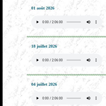
01 août 2026
≈≈≈≈≈≈≈≈≈≈≈≈≈≈≈≈≈≈≈≈≈≈≈≈≈≈≈≈≈≈≈≈≈≈≈≈≈
18 juillet 2026
≈≈≈≈≈≈≈≈≈≈≈≈≈≈≈≈≈≈≈≈≈≈≈≈≈≈≈≈≈≈≈≈≈≈≈≈≈
04 juillet 2026