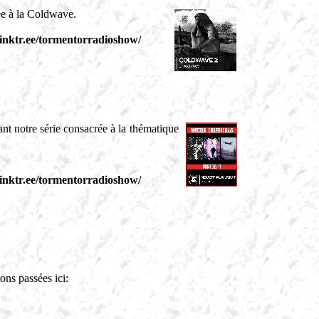
ée à la Coldwave.
/linktr.ee/tormentorradioshow/
nt notre série consacrée à la thématique
/linktr.ee/tormentorradioshow/
ns passées ici: