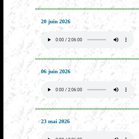
≈≈≈≈≈≈≈≈≈≈≈≈≈≈≈≈≈≈≈≈≈≈≈≈≈≈≈≈≈≈≈≈≈≈≈≈≈
20 juin 2026
≈≈≈≈≈≈≈≈≈≈≈≈≈≈≈≈≈≈≈≈≈≈≈≈≈≈≈≈≈≈≈≈≈≈≈≈≈
06 juin 2026
≈≈≈≈≈≈≈≈≈≈≈≈≈≈≈≈≈≈≈≈≈≈≈≈≈≈≈≈≈≈≈≈≈≈≈≈≈
23 mai 2026