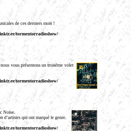
icales de ces derniers mois !
/linktr.ee/tormentorradioshow/
 nous vous présentons un troisème volet
/linktr.ee/tormentorradioshow/
ic Noise.
n d’artistes qui ont marqué le genre.
/linktr.ee/tormentorradioshow/