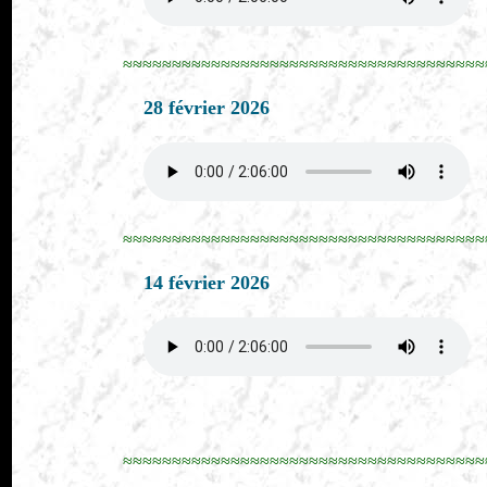
≈≈≈≈≈≈≈≈≈≈≈≈≈≈≈≈≈≈≈≈≈≈≈≈≈≈≈≈≈≈≈≈≈≈≈≈≈
28 février 2026
≈≈≈≈≈≈≈≈≈≈≈≈≈≈≈≈≈≈≈≈≈≈≈≈≈≈≈≈≈≈≈≈≈≈≈≈≈
14 février 2026
≈≈≈≈≈≈≈≈≈≈≈≈≈≈≈≈≈≈≈≈≈≈≈≈≈≈≈≈≈≈≈≈≈≈≈≈≈