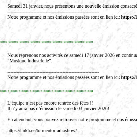
Samedi 31 janvier, nous présentons une nouvelle émission consacr
------------------------------------------------------------
Notre programme et nos émissions passées sont en lien ici:
https:/
≈≈≈≈≈≈≈≈≈≈≈≈≈≈≈≈≈≈≈≈≈≈≈≈≈≈≈≈≈≈≈≈≈≈
Nous reprenons nos activités ce samedi 17 janvier 2026 en continua
“Musique Industrielle”.
------------------------------------------------------------
Notre programme et nos émissions passées sont en lien ici:
https:/
≈≈≈≈≈≈≈≈≈≈≈≈≈≈≈≈≈≈≈≈≈≈≈≈≈≈≈≈≈≈≈≈≈≈
L’équipe n’est pas encore rentrée des fêtes !!
Il n’y aura pas d’émission le samedi 03 janvier 2026!
En attendant, vous pouvez retrouver notre programme et nos émissio
https://linktr.ee/tormentorradioshow/