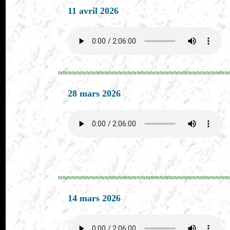
11 avril 2026
≈≈≈≈≈≈≈≈≈≈≈≈≈≈≈≈≈≈≈≈≈≈≈≈≈≈≈≈≈≈≈≈≈≈≈≈≈
28 mars 2026
≈≈≈≈≈≈≈≈≈≈≈≈≈≈≈≈≈≈≈≈≈≈≈≈≈≈≈≈≈≈≈≈≈≈≈≈≈
14 mars 2026