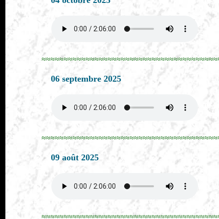
04 octobre 2025
≈≈≈≈≈≈≈≈≈≈≈≈≈≈≈≈≈≈≈≈≈≈≈≈≈≈≈≈≈≈≈≈≈≈≈≈≈≈≈≈
06 septembre 2025
≈≈≈≈≈≈≈≈≈≈≈≈≈≈≈≈≈≈≈≈≈≈≈≈≈≈≈≈≈≈≈≈≈≈≈≈≈≈≈≈
09 août 2025
≈≈≈≈≈≈≈≈≈≈≈≈≈≈≈≈≈≈≈≈≈≈≈≈≈≈≈≈≈≈≈≈≈≈≈≈≈≈≈≈