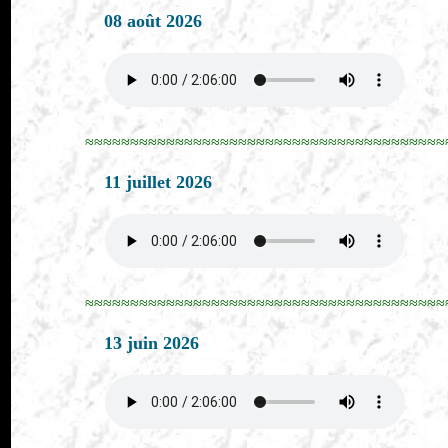
08 août 2026
≈≈≈≈≈≈≈≈≈≈≈≈≈≈≈≈≈≈≈≈≈≈≈≈≈≈≈≈≈≈≈≈≈≈≈≈≈≈≈≈
11 juillet 2026
≈≈≈≈≈≈≈≈≈≈≈≈≈≈≈≈≈≈≈≈≈≈≈≈≈≈≈≈≈≈≈≈≈≈≈≈≈≈≈≈
13 juin 2026