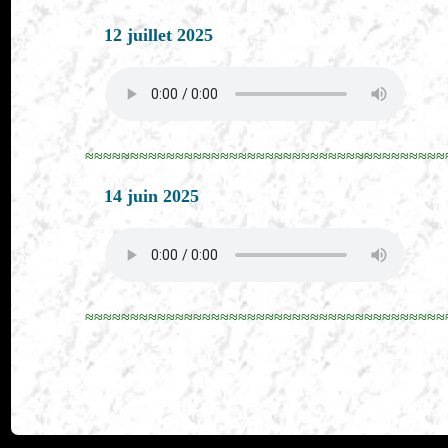
12 juillet 2025
≈≈≈≈≈≈≈≈≈≈≈≈≈≈≈≈≈≈≈≈≈≈≈≈≈≈≈≈≈≈≈≈≈≈≈≈≈≈≈≈
14 juin 2025
≈≈≈≈≈≈≈≈≈≈≈≈≈≈≈≈≈≈≈≈≈≈≈≈≈≈≈≈≈≈≈≈≈≈≈≈≈≈≈≈