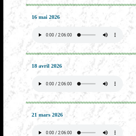
≈≈≈≈≈≈≈≈≈≈≈≈≈≈≈≈≈≈≈≈≈≈≈≈≈≈≈≈≈≈≈≈≈≈≈≈≈≈≈≈
16 mai 2026
≈≈≈≈≈≈≈≈≈≈≈≈≈≈≈≈≈≈≈≈≈≈≈≈≈≈≈≈≈≈≈≈≈≈≈≈≈≈≈≈
18 avril 2026
≈≈≈≈≈≈≈≈≈≈≈≈≈≈≈≈≈≈≈≈≈≈≈≈≈≈≈≈≈≈≈≈≈≈≈≈≈≈≈≈
21 mars 2026