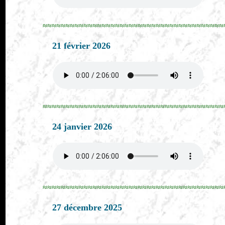
≈≈≈≈≈≈≈≈≈≈≈≈≈≈≈≈≈≈≈≈≈≈≈≈≈≈≈≈≈≈≈≈≈≈≈≈≈≈≈≈
21 février 2026
≈≈≈≈≈≈≈≈≈≈≈≈≈≈≈≈≈≈≈≈≈≈≈≈≈≈≈≈≈≈≈≈≈≈≈≈≈≈≈≈
24 janvier 2026
≈≈≈≈≈≈≈≈≈≈≈≈≈≈≈≈≈≈≈≈≈≈≈≈≈≈≈≈≈≈≈≈≈≈≈≈≈≈≈≈
27 décembre 2025