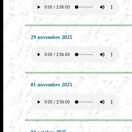
≈≈≈≈≈≈≈≈≈≈≈≈≈≈≈≈≈≈≈≈≈≈≈≈≈≈≈≈≈≈≈≈≈≈≈≈≈≈≈≈
29 novembre 2025
≈≈≈≈≈≈≈≈≈≈≈≈≈≈≈≈≈≈≈≈≈≈≈≈≈≈≈≈≈≈≈≈≈≈≈≈≈≈≈≈
01 novembre 2025
≈≈≈≈≈≈≈≈≈≈≈≈≈≈≈≈≈≈≈≈≈≈≈≈≈≈≈≈≈≈≈≈≈≈≈≈≈≈≈≈