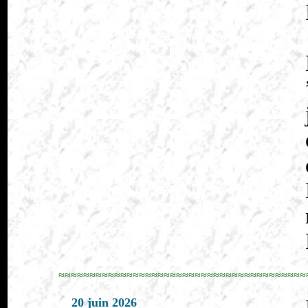
≈≈≈≈≈≈≈≈≈≈≈≈≈≈≈≈≈≈≈≈≈≈≈≈≈≈≈≈≈≈≈≈≈≈≈≈≈≈≈≈
20 juin 2026