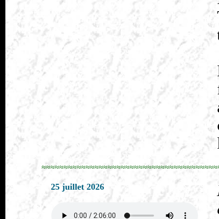
≈≈≈≈≈≈≈≈≈≈≈≈≈≈≈≈≈≈≈≈≈≈≈≈≈≈≈≈≈≈≈≈≈≈≈≈≈≈≈≈
25 juillet 2026