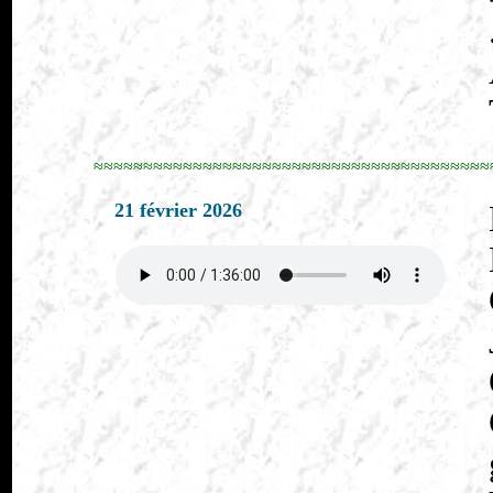
≈≈≈≈≈≈≈≈≈≈≈≈≈≈≈≈≈≈≈≈≈≈≈≈≈≈≈≈≈≈≈≈≈≈≈≈≈≈≈≈
21 février 2026