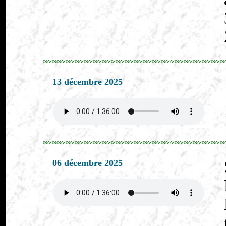
≈≈≈≈≈≈≈≈≈≈≈≈≈≈≈≈≈≈≈≈≈≈≈≈≈≈≈≈≈≈≈≈≈≈≈≈≈≈≈≈
13 décembre 2025
≈≈≈≈≈≈≈≈≈≈≈≈≈≈≈≈≈≈≈≈≈≈≈≈≈≈≈≈≈≈≈≈≈≈≈≈≈≈≈≈
06 décembre 2025