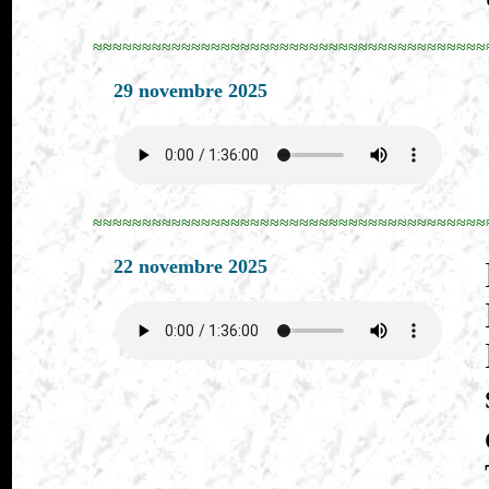
≈≈≈≈≈≈≈≈≈≈≈≈≈≈≈≈≈≈≈≈≈≈≈≈≈≈≈≈≈≈≈≈≈≈≈≈≈≈≈≈
29 novembre 2025
≈≈≈≈≈≈≈≈≈≈≈≈≈≈≈≈≈≈≈≈≈≈≈≈≈≈≈≈≈≈≈≈≈≈≈≈≈≈≈≈
22 novembre 2025