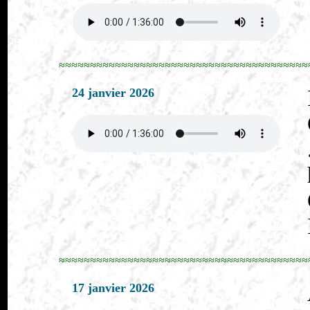
≈≈≈≈≈≈≈≈≈≈≈≈≈≈≈≈≈≈≈≈≈≈≈≈≈≈≈≈≈≈≈≈≈≈≈≈≈≈≈≈
24 janvier 2026
≈≈≈≈≈≈≈≈≈≈≈≈≈≈≈≈≈≈≈≈≈≈≈≈≈≈≈≈≈≈≈≈≈≈≈≈≈≈≈≈
17 janvier 2026