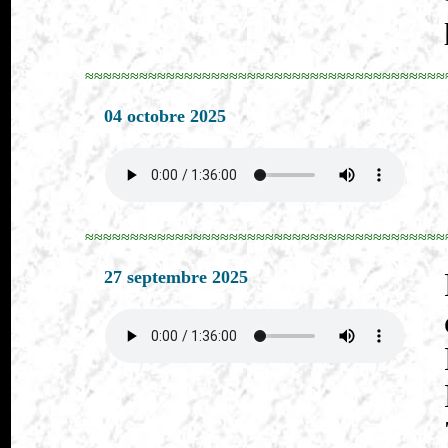
≈≈≈≈≈≈≈≈≈≈≈≈≈≈≈≈≈≈≈≈≈≈≈≈≈≈≈≈≈≈≈≈≈≈≈≈≈≈≈≈
04 octobre 2025
≈≈≈≈≈≈≈≈≈≈≈≈≈≈≈≈≈≈≈≈≈≈≈≈≈≈≈≈≈≈≈≈≈≈≈≈≈≈≈≈
27 septembre 2025