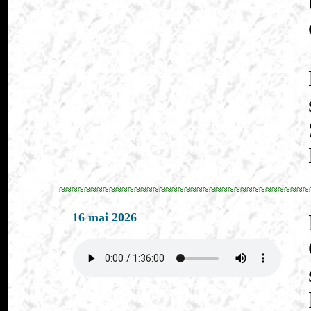
≈≈≈≈≈≈≈≈≈≈≈≈≈≈≈≈≈≈≈≈≈≈≈≈≈≈≈≈≈≈≈≈≈≈≈≈≈≈≈≈
16 mai 2026