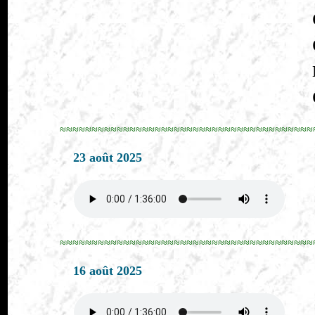
≈≈≈≈≈≈≈≈≈≈≈≈≈≈≈≈≈≈≈≈≈≈≈≈≈≈≈≈≈≈≈≈≈≈≈≈≈≈≈≈
23 août 2025
≈≈≈≈≈≈≈≈≈≈≈≈≈≈≈≈≈≈≈≈≈≈≈≈≈≈≈≈≈≈≈≈≈≈≈≈≈≈≈≈
16 août 2025