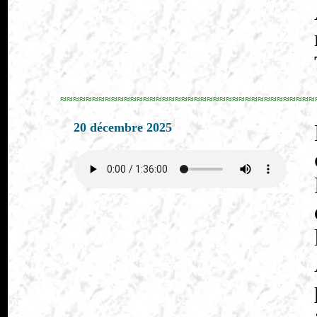
≈≈≈≈≈≈≈≈≈≈≈≈≈≈≈≈≈≈≈≈≈≈≈≈≈≈≈≈≈≈≈≈≈≈≈≈≈≈≈≈
20 décembre 2025