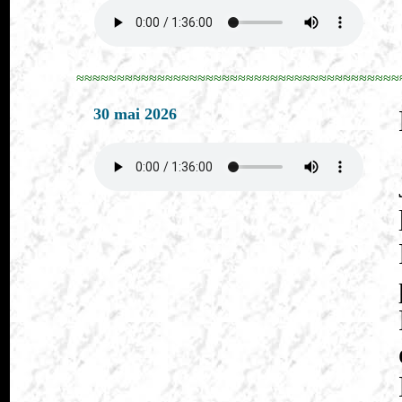
≈≈≈≈≈≈≈≈≈≈≈≈≈≈≈≈≈≈≈≈≈≈≈≈≈≈≈≈≈≈≈≈≈≈≈≈≈≈≈≈
30 mai 2026