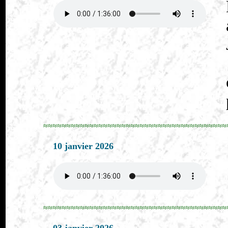
≈≈≈≈≈≈≈≈≈≈≈≈≈≈≈≈≈≈≈≈≈≈≈≈≈≈≈≈≈≈≈≈≈≈≈≈≈≈≈≈
10 janvier 2026
≈≈≈≈≈≈≈≈≈≈≈≈≈≈≈≈≈≈≈≈≈≈≈≈≈≈≈≈≈≈≈≈≈≈≈≈≈≈≈≈