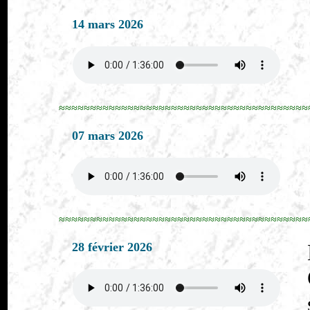
14 mars 2026
≈≈≈≈≈≈≈≈≈≈≈≈≈≈≈≈≈≈≈≈≈≈≈≈≈≈≈≈≈≈≈≈≈≈≈≈≈≈≈≈
07 mars 2026
≈≈≈≈≈≈≈≈≈≈≈≈≈≈≈≈≈≈≈≈≈≈≈≈≈≈≈≈≈≈≈≈≈≈≈≈≈≈≈≈
28 février 2026