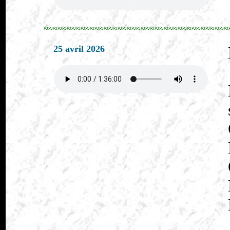
≈≈≈≈≈≈≈≈≈≈≈≈≈≈≈≈≈≈≈≈≈≈≈≈≈≈≈≈≈≈≈≈≈≈≈≈≈≈≈≈
25 avril 2026