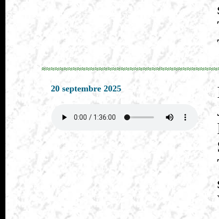
≈≈≈≈≈≈≈≈≈≈≈≈≈≈≈≈≈≈≈≈≈≈≈≈≈≈≈≈≈≈≈≈≈≈≈≈≈≈≈≈
20 septembre 2025