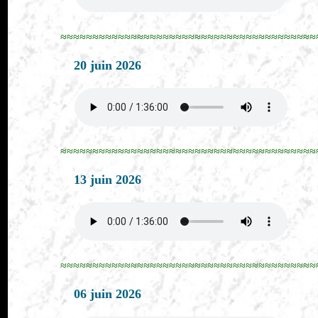
≈≈≈≈≈≈≈≈≈≈≈≈≈≈≈≈≈≈≈≈≈≈≈≈≈≈≈≈≈≈≈≈≈≈≈≈≈≈≈≈
20 juin 2026
≈≈≈≈≈≈≈≈≈≈≈≈≈≈≈≈≈≈≈≈≈≈≈≈≈≈≈≈≈≈≈≈≈≈≈≈≈≈≈≈
13 juin 2026
≈≈≈≈≈≈≈≈≈≈≈≈≈≈≈≈≈≈≈≈≈≈≈≈≈≈≈≈≈≈≈≈≈≈≈≈≈≈≈≈
06 juin 2026