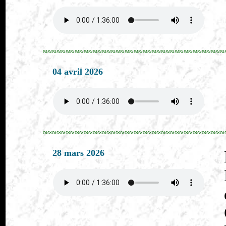
≈≈≈≈≈≈≈≈≈≈≈≈≈≈≈≈≈≈≈≈≈≈≈≈≈≈≈≈≈≈≈≈≈≈≈≈≈≈≈≈
04 avril 2026
≈≈≈≈≈≈≈≈≈≈≈≈≈≈≈≈≈≈≈≈≈≈≈≈≈≈≈≈≈≈≈≈≈≈≈≈≈≈≈≈
28 mars 2026