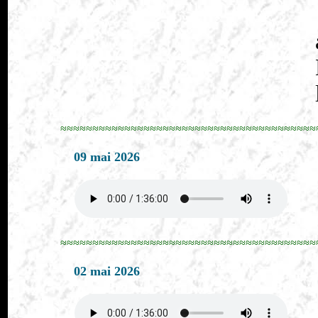
≈≈≈≈≈≈≈≈≈≈≈≈≈≈≈≈≈≈≈≈≈≈≈≈≈≈≈≈≈≈≈≈≈≈≈≈≈≈≈≈
09 mai 2026
≈≈≈≈≈≈≈≈≈≈≈≈≈≈≈≈≈≈≈≈≈≈≈≈≈≈≈≈≈≈≈≈≈≈≈≈≈≈≈≈
02 mai 2026