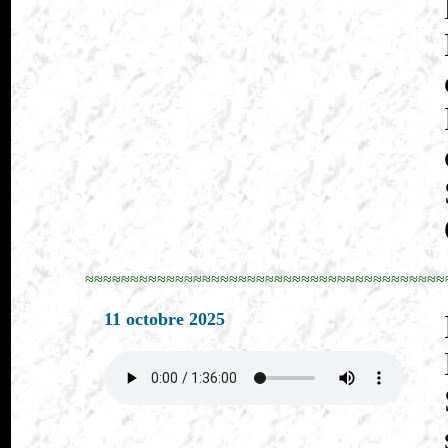
≈≈≈≈≈≈≈≈≈≈≈≈≈≈≈≈≈≈≈≈≈≈≈≈≈≈≈≈≈≈≈≈≈≈≈≈≈≈≈≈
11 octobre 2025