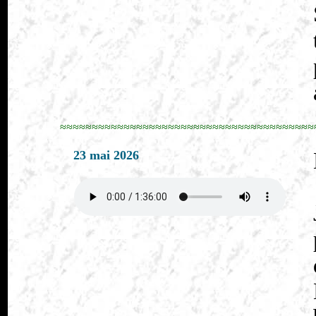
≈≈≈≈≈≈≈≈≈≈≈≈≈≈≈≈≈≈≈≈≈≈≈≈≈≈≈≈≈≈≈≈≈≈≈≈≈≈≈≈
23 mai 2026