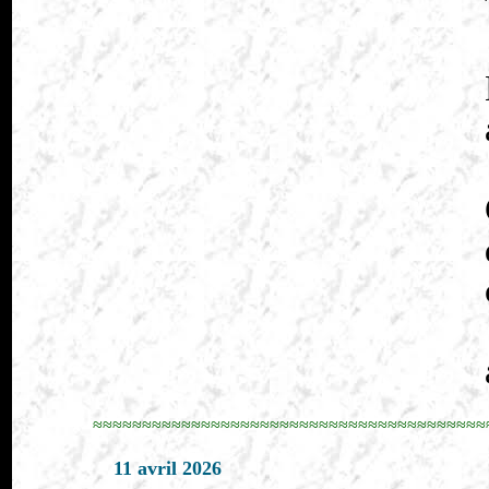
≈≈≈≈≈≈≈≈≈≈≈≈≈≈≈≈≈≈≈≈≈≈≈≈≈≈≈≈≈≈≈≈≈≈≈≈≈≈≈≈
11 avril 2026