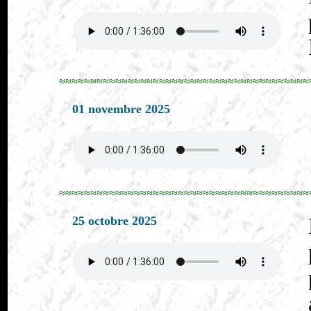
≈≈≈≈≈≈≈≈≈≈≈≈≈≈≈≈≈≈≈≈≈≈≈≈≈≈≈≈≈≈≈≈≈≈≈≈≈≈≈≈
01 novembre 2025
≈≈≈≈≈≈≈≈≈≈≈≈≈≈≈≈≈≈≈≈≈≈≈≈≈≈≈≈≈≈≈≈≈≈≈≈≈≈≈≈
25 octobre 2025