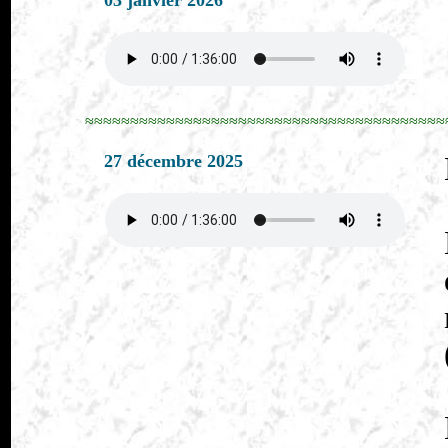
03 janvier 2026
≈≈≈≈≈≈≈≈≈≈≈≈≈≈≈≈≈≈≈≈≈≈≈≈≈≈≈≈≈≈≈≈≈≈≈≈≈≈≈≈
27 décembre 2025