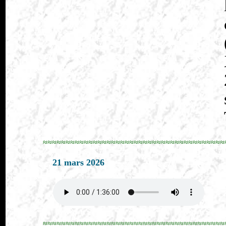
≈≈≈≈≈≈≈≈≈≈≈≈≈≈≈≈≈≈≈≈≈≈≈≈≈≈≈≈≈≈≈≈≈≈≈≈≈≈≈≈
21 mars 2026
≈≈≈≈≈≈≈≈≈≈≈≈≈≈≈≈≈≈≈≈≈≈≈≈≈≈≈≈≈≈≈≈≈≈≈≈≈≈≈≈