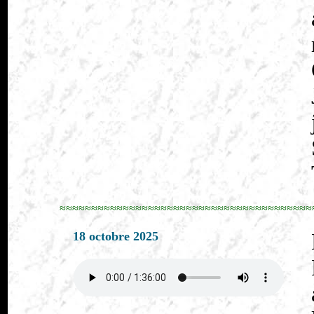
≈≈≈≈≈≈≈≈≈≈≈≈≈≈≈≈≈≈≈≈≈≈≈≈≈≈≈≈≈≈≈≈≈≈≈≈≈≈≈≈
18 octobre 2025