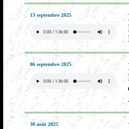
≈≈≈≈≈≈≈≈≈≈≈≈≈≈≈≈≈≈≈≈≈≈≈≈≈≈≈≈≈≈≈≈≈≈≈≈≈≈≈≈
13 septembre 2025
≈≈≈≈≈≈≈≈≈≈≈≈≈≈≈≈≈≈≈≈≈≈≈≈≈≈≈≈≈≈≈≈≈≈≈≈≈≈≈≈
06 septembre 2025
≈≈≈≈≈≈≈≈≈≈≈≈≈≈≈≈≈≈≈≈≈≈≈≈≈≈≈≈≈≈≈≈≈≈≈≈≈≈≈≈
30 août 2025