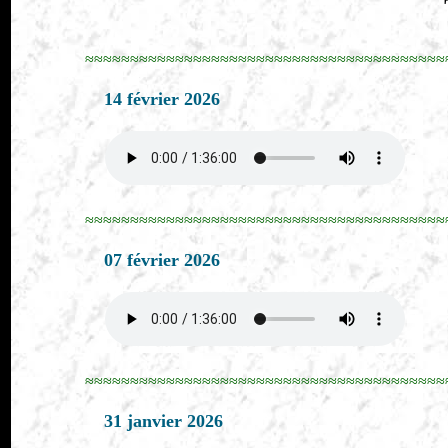
≈≈≈≈≈≈≈≈≈≈≈≈≈≈≈≈≈≈≈≈≈≈≈≈≈≈≈≈≈≈≈≈≈≈≈≈≈≈≈≈
14 février 2026
≈≈≈≈≈≈≈≈≈≈≈≈≈≈≈≈≈≈≈≈≈≈≈≈≈≈≈≈≈≈≈≈≈≈≈≈≈≈≈≈
07 février 2026
≈≈≈≈≈≈≈≈≈≈≈≈≈≈≈≈≈≈≈≈≈≈≈≈≈≈≈≈≈≈≈≈≈≈≈≈≈≈≈≈
31 janvier 2026