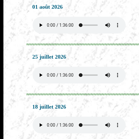
01 août 2026
≈≈≈≈≈≈≈≈≈≈≈≈≈≈≈≈≈≈≈≈≈≈≈≈≈≈≈≈≈≈≈≈≈≈≈≈≈≈≈≈
25 juillet 2026
≈≈≈≈≈≈≈≈≈≈≈≈≈≈≈≈≈≈≈≈≈≈≈≈≈≈≈≈≈≈≈≈≈≈≈≈≈≈≈≈
18 juillet 2026