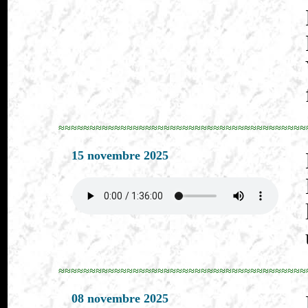
≈≈≈≈≈≈≈≈≈≈≈≈≈≈≈≈≈≈≈≈≈≈≈≈≈≈≈≈≈≈≈≈≈≈≈≈≈≈≈≈
15 novembre 2025
≈≈≈≈≈≈≈≈≈≈≈≈≈≈≈≈≈≈≈≈≈≈≈≈≈≈≈≈≈≈≈≈≈≈≈≈≈≈≈≈
08 novembre 2025