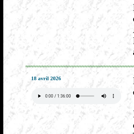
≈≈≈≈≈≈≈≈≈≈≈≈≈≈≈≈≈≈≈≈≈≈≈≈≈≈≈≈≈≈≈≈≈≈≈≈≈≈≈≈
18 avril 2026