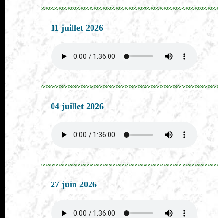
≈≈≈≈≈≈≈≈≈≈≈≈≈≈≈≈≈≈≈≈≈≈≈≈≈≈≈≈≈≈≈≈≈≈≈≈≈≈≈≈
11 juillet 2026
≈≈≈≈≈≈≈≈≈≈≈≈≈≈≈≈≈≈≈≈≈≈≈≈≈≈≈≈≈≈≈≈≈≈≈≈≈≈≈≈
04 juillet 2026
≈≈≈≈≈≈≈≈≈≈≈≈≈≈≈≈≈≈≈≈≈≈≈≈≈≈≈≈≈≈≈≈≈≈≈≈≈≈≈≈
27 juin 2026