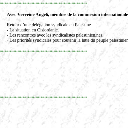
≈≈≈≈≈≈≈≈≈≈≈≈≈≈≈≈≈≈≈≈≈≈≈≈≈≈≈≈≈≈≈≈≈≈
Avec Verveine Angeli, membre de la commission internationa
Retour d’une délégation syndicale en Palestine.
- La situation en Cisjordanie.
- Les rencontres avec les syndicalistes palestinien.nes.
- Les priorités syndicales pour soutenir la lutte du peuple palestinien
≈≈≈≈≈≈≈≈≈≈≈≈≈≈≈≈≈≈≈≈≈≈≈≈≈≈≈≈≈≈≈≈≈≈
≈≈≈≈≈≈≈≈≈≈≈≈≈≈≈≈≈≈≈≈≈≈≈≈≈≈≈≈≈≈≈≈≈≈