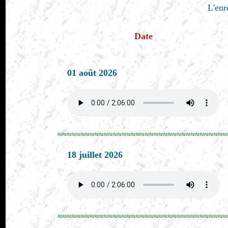
L'enr
Date
01 août 2026
≈≈≈≈≈≈≈≈≈≈≈≈≈≈≈≈≈≈≈≈≈≈≈≈≈≈≈≈≈≈≈≈≈≈≈≈≈
18 juillet 2026
≈≈≈≈≈≈≈≈≈≈≈≈≈≈≈≈≈≈≈≈≈≈≈≈≈≈≈≈≈≈≈≈≈≈≈≈≈