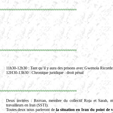
≈≈≈≈≈≈≈≈≈≈≈≈≈≈≈≈≈≈≈≈≈≈≈≈≈≈≈≈≈≈≈≈≈≈
≈≈≈≈≈≈≈≈≈≈≈≈≈≈≈≈≈≈≈≈≈≈≈≈≈≈≈≈≈≈≈≈≈≈
11h30-12h30 : Tant qu’il y aura des prisons avec Gwenola Ricordea
12H30-13h30 : Chronique juridique : droit pénal
≈≈≈≈≈≈≈≈≈≈≈≈≈≈≈≈≈≈≈≈≈≈≈≈≈≈≈≈≈≈≈≈≈≈
Deux invitées : Rezvan, membre du collectif Roja et Sarah, me
travailleurs en Iran (SSTI).
Toutes deux nous parleront de
la situation en Iran du point de v