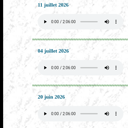
11 juillet 2026
≈≈≈≈≈≈≈≈≈≈≈≈≈≈≈≈≈≈≈≈≈≈≈≈≈≈≈≈≈≈≈≈≈≈≈≈≈
04 juillet 2026
≈≈≈≈≈≈≈≈≈≈≈≈≈≈≈≈≈≈≈≈≈≈≈≈≈≈≈≈≈≈≈≈≈≈≈≈≈
20 juin 2026