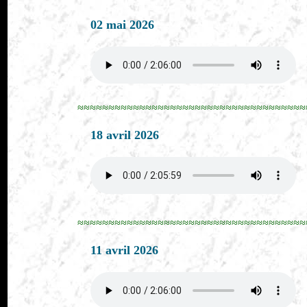
02 mai 2026
≈≈≈≈≈≈≈≈≈≈≈≈≈≈≈≈≈≈≈≈≈≈≈≈≈≈≈≈≈≈≈≈≈≈≈≈≈
18 avril 2026
≈≈≈≈≈≈≈≈≈≈≈≈≈≈≈≈≈≈≈≈≈≈≈≈≈≈≈≈≈≈≈≈≈≈≈≈≈
11 avril 2026