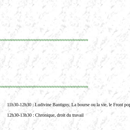
≈≈≈≈≈≈≈≈≈≈≈≈≈≈≈≈≈≈≈≈≈≈≈≈≈≈≈≈≈≈≈≈≈≈
≈≈≈≈≈≈≈≈≈≈≈≈≈≈≈≈≈≈≈≈≈≈≈≈≈≈≈≈≈≈≈≈≈≈
11h30-12h30 : Ludivine Bantigny, La bourse ou la vie, le Front pop
12h30-13h30 : Chronique, droit du travail