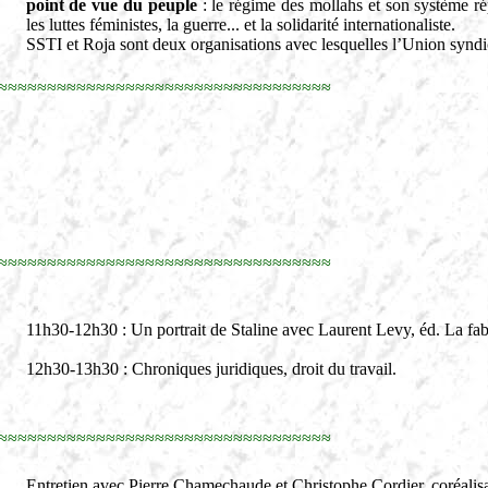
point de vue du peuple
: le régime des mollahs et son système rép
les luttes féministes, la guerre... et la solidarité internationaliste.
SSTI et Roja sont deux organisations avec lesquelles l’Union syndic
≈≈≈≈≈≈≈≈≈≈≈≈≈≈≈≈≈≈≈≈≈≈≈≈≈≈≈≈≈≈≈≈≈≈
≈≈≈≈≈≈≈≈≈≈≈≈≈≈≈≈≈≈≈≈≈≈≈≈≈≈≈≈≈≈≈≈≈≈
11h30-12h30 : Un portrait de Staline avec Laurent Levy, éd. La fab
12h30-13h30 : Chroniques juridiques, droit du travail.
≈≈≈≈≈≈≈≈≈≈≈≈≈≈≈≈≈≈≈≈≈≈≈≈≈≈≈≈≈≈≈≈≈≈
Entretien avec Pierre Chamechaude et Christophe Cordier, coréalisat