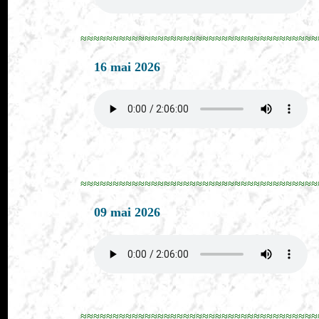
≈≈≈≈≈≈≈≈≈≈≈≈≈≈≈≈≈≈≈≈≈≈≈≈≈≈≈≈≈≈≈≈≈≈≈≈≈
16 mai 2026
≈≈≈≈≈≈≈≈≈≈≈≈≈≈≈≈≈≈≈≈≈≈≈≈≈≈≈≈≈≈≈≈≈≈≈≈≈
09 mai 2026
≈≈≈≈≈≈≈≈≈≈≈≈≈≈≈≈≈≈≈≈≈≈≈≈≈≈≈≈≈≈≈≈≈≈≈≈≈