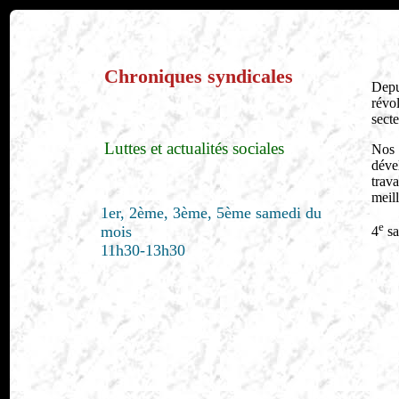
Chroniques syndicales
Depui
révol
secte
Luttes et actualités sociales
Nos 
déve
trav
meil
1er, 2ème, 3ème, 5ème samedi du
e
mois
4
sa
11h30-13h30