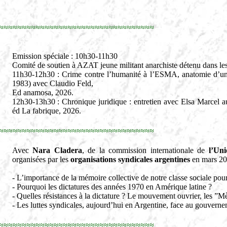
≈≈≈≈≈≈≈≈≈≈≈≈≈≈≈≈≈≈≈≈≈≈≈≈≈≈≈≈≈≈≈≈≈≈
Emission spéciale : 10h30-11h30
Comité de soutien à AZAT jeune militant anarchiste détenu dans les 
11h30-12h30 : Crime contre l’humanité à l’ESMA, anatomie d’un 
1983) avec Claudio Feld,
Ed anamosa, 2026.
12h30-13h30 : Chronique juridique : entretien avec Elsa Marcel aut
éd La fabrique, 2026.
≈≈≈≈≈≈≈≈≈≈≈≈≈≈≈≈≈≈≈≈≈≈≈≈≈≈≈≈≈≈≈≈≈≈
Avec
Nara Cladera
, de la commission internationale de
l’Uni
organisées par les
organisations syndicales argentines
en mars 202
- L’importance de la mémoire collective de notre classe sociale pour 
- Pourquoi les dictatures des années 1970 en Amérique latine ?
- Quelles résistances à la dictature ? Le mouvement ouvrier, les ”Mè
- Les luttes syndicales, aujourd’hui en Argentine, face au gouverne
≈≈≈≈≈≈≈≈≈≈≈≈≈≈≈≈≈≈≈≈≈≈≈≈≈≈≈≈≈≈≈≈≈≈