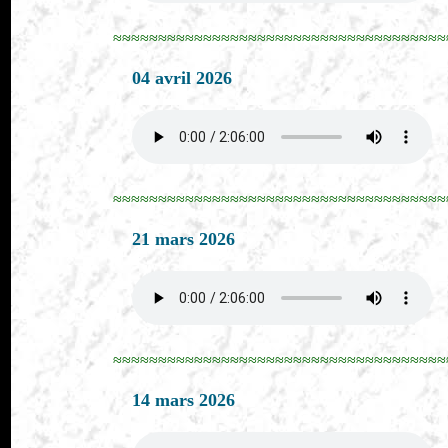
≈≈≈≈≈≈≈≈≈≈≈≈≈≈≈≈≈≈≈≈≈≈≈≈≈≈≈≈≈≈≈≈≈≈≈≈≈
04 avril 2026
≈≈≈≈≈≈≈≈≈≈≈≈≈≈≈≈≈≈≈≈≈≈≈≈≈≈≈≈≈≈≈≈≈≈≈≈≈
21 mars 2026
≈≈≈≈≈≈≈≈≈≈≈≈≈≈≈≈≈≈≈≈≈≈≈≈≈≈≈≈≈≈≈≈≈≈≈≈≈
14 mars 2026