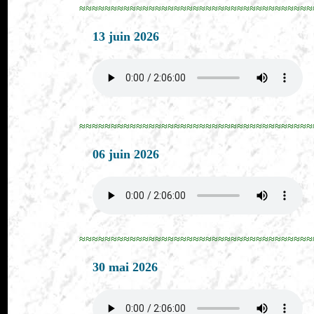
≈≈≈≈≈≈≈≈≈≈≈≈≈≈≈≈≈≈≈≈≈≈≈≈≈≈≈≈≈≈≈≈≈≈≈≈≈
13 juin 2026
≈≈≈≈≈≈≈≈≈≈≈≈≈≈≈≈≈≈≈≈≈≈≈≈≈≈≈≈≈≈≈≈≈≈≈≈≈
06 juin 2026
≈≈≈≈≈≈≈≈≈≈≈≈≈≈≈≈≈≈≈≈≈≈≈≈≈≈≈≈≈≈≈≈≈≈≈≈≈
30 mai 2026