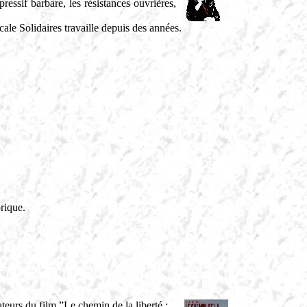
ressif barbare, les résistances ouvrières,
ale Solidaires travaille depuis des années.
rique.
eurs du film ”Le chemin de la liberté :