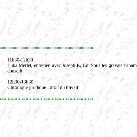
≈≈≈≈≈≈≈≈≈≈≈≈≈≈≈≈≈≈≈≈≈≈≈≈≈≈≈≈≈≈≈≈≈≈
11h30-12h30
Luka Merlet, entretien avec Joseph P., Ed. Sous les gravats l’anam
conscrit.
12h30-13h30
Chronique juridique : droit du travail
≈≈≈≈≈≈≈≈≈≈≈≈≈≈≈≈≈≈≈≈≈≈≈≈≈≈≈≈≈≈≈≈≈≈