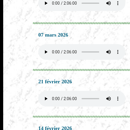
≈≈≈≈≈≈≈≈≈≈≈≈≈≈≈≈≈≈≈≈≈≈≈≈≈≈≈≈≈≈≈≈≈≈≈≈≈
07 mars 2026
≈≈≈≈≈≈≈≈≈≈≈≈≈≈≈≈≈≈≈≈≈≈≈≈≈≈≈≈≈≈≈≈≈≈≈≈≈
21 février 2026
≈≈≈≈≈≈≈≈≈≈≈≈≈≈≈≈≈≈≈≈≈≈≈≈≈≈≈≈≈≈≈≈≈≈≈≈≈
14 février 2026