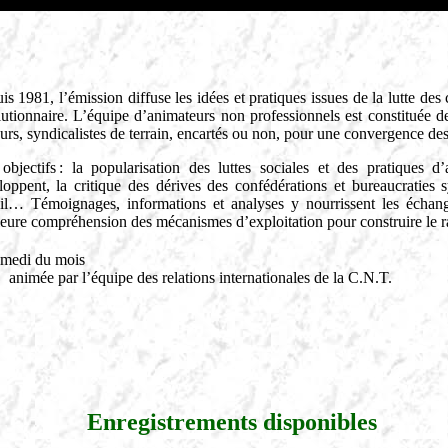
s 1981, l’émission diffuse les idées et pratiques issues de la lutte des
utionnaire. L’équipe d’animateurs non professionnels est constituée de 
urs, syndicalistes de terrain, encartés ou non, pour une convergence des l
objectifs : la popularisation des luttes sociales et des pratiques d’
loppent, la critique des dérives des confédérations et bureaucraties sy
ail… Témoignages, informations et analyses y nourrissent les échanges
leure compréhension des mécanismes d’exploitation pour construire le r
medi du mois
animée par l’équipe des relations internationales de la C.N.T.
Enregistrements disponibles