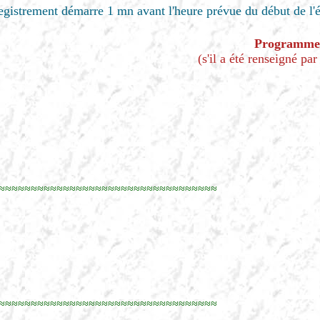
egistrement démarre 1 mn avant l'heure prévue du début de l'
Programme
(s'il a été renseigné par
≈≈≈≈≈≈≈≈≈≈≈≈≈≈≈≈≈≈≈≈≈≈≈≈≈≈≈≈≈≈≈≈≈≈
≈≈≈≈≈≈≈≈≈≈≈≈≈≈≈≈≈≈≈≈≈≈≈≈≈≈≈≈≈≈≈≈≈≈