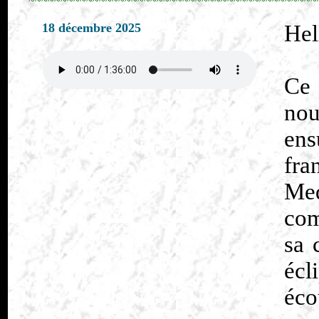
18 décembre 2025
Hel
Ce
no
ens
fr
Med
com
sa 
écl
éco