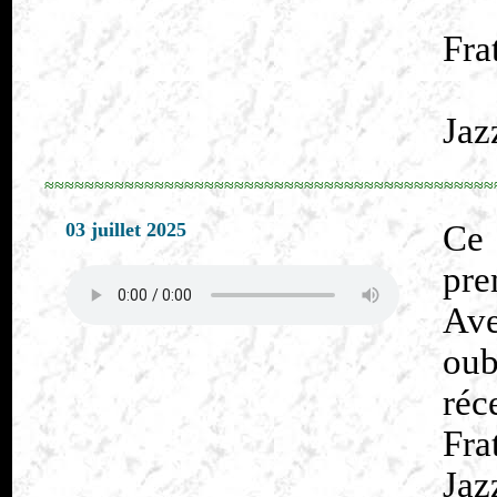
Fra
Jaz
≈≈≈≈≈≈≈≈≈≈≈≈≈≈≈≈≈≈≈≈≈≈≈≈≈≈≈≈≈≈≈≈≈≈≈≈≈≈≈≈≈≈≈≈≈
03 juillet 2025
Ce
pre
Ave
ou
réc
Fra
Jaz