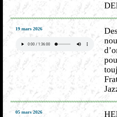
DE
≈≈≈≈≈≈≈≈≈≈≈≈≈≈≈≈≈≈≈≈≈≈≈≈≈≈≈≈≈≈≈≈≈≈≈≈≈≈≈≈≈≈≈≈≈
19 mars 2026
Des
no
d’o
pou
tou
Fra
Jaz
≈≈≈≈≈≈≈≈≈≈≈≈≈≈≈≈≈≈≈≈≈≈≈≈≈≈≈≈≈≈≈≈≈≈≈≈≈≈≈≈≈≈≈≈≈
05 mars 2026
HE