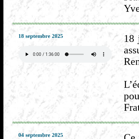
Yve
≈≈≈≈≈≈≈≈≈≈≈≈≈≈≈≈≈≈≈≈≈≈≈≈≈≈≈≈≈≈≈≈≈≈≈≈≈≈≈≈≈≈≈≈≈
18 septembre 2025
18 
ass
Ren
L’é
pou
Fra
≈≈≈≈≈≈≈≈≈≈≈≈≈≈≈≈≈≈≈≈≈≈≈≈≈≈≈≈≈≈≈≈≈≈≈≈≈≈≈≈≈≈≈≈≈
04 septembre 2025
Ce 