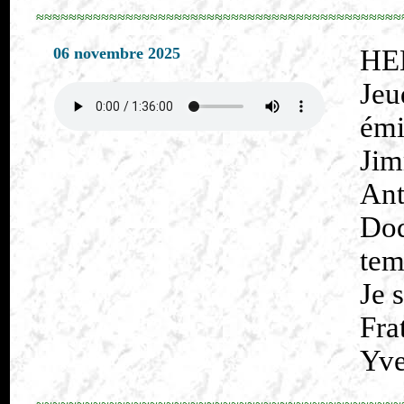
≈≈≈≈≈≈≈≈≈≈≈≈≈≈≈≈≈≈≈≈≈≈≈≈≈≈≈≈≈≈≈≈≈≈≈≈≈≈≈≈≈≈≈≈≈
06 novembre 2025
HE
Jeu
émi
Ji
Ant
Dod
tem
Je 
Fra
Yve