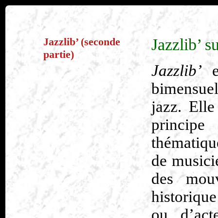
Jazzlib’ (seconde
Jazzlib’ s
partie)
Jazzlib’
e
bimensue
jazz. Ell
princip
thématique
de musici
des mouv
historique
ou d’act