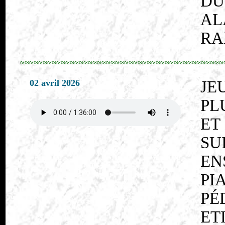
DU
AL
RA
≈≈≈≈≈≈≈≈≈≈≈≈≈≈≈≈≈≈≈≈≈≈≈≈≈≈≈≈≈≈≈≈≈≈≈≈≈≈≈≈≈≈≈≈≈
02 avril 2026
JE
PL
ET
SU
EN
P
P
ET