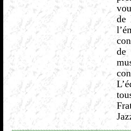
vou
de 
l’é
con
de
mu
con
L’é
tou
Fra
Jaz
≈≈≈≈≈≈≈≈≈≈≈≈≈≈≈≈≈≈≈≈≈≈≈≈≈≈≈≈≈≈≈≈≈≈≈≈≈≈≈≈≈≈≈≈≈