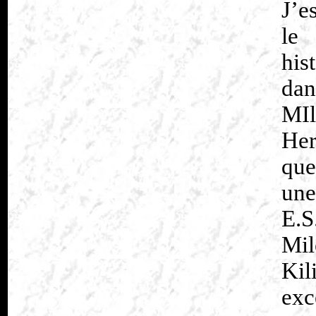
J’e
le
his
da
MIl
Her
que
une
E.S
Mi
Ki
exc