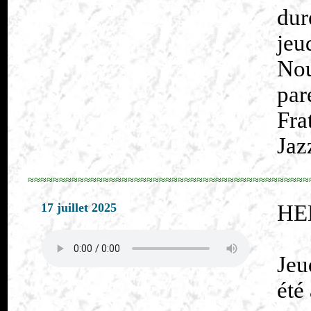
dur
jeu
No
par
Fra
Jaz
≈≈≈≈≈≈≈≈≈≈≈≈≈≈≈≈≈≈≈≈≈≈≈≈≈≈≈≈≈≈≈≈≈≈≈≈≈≈≈≈≈≈≈≈≈
17 juillet 2025
HE
Jeu
été