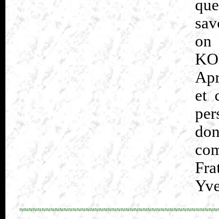
que
sav
on 
KO
Apr
et 
per
don
com
Fra
Yve
≈≈≈≈≈≈≈≈≈≈≈≈≈≈≈≈≈≈≈≈≈≈≈≈≈≈≈≈≈≈≈≈≈≈≈≈≈≈≈≈≈≈≈≈≈