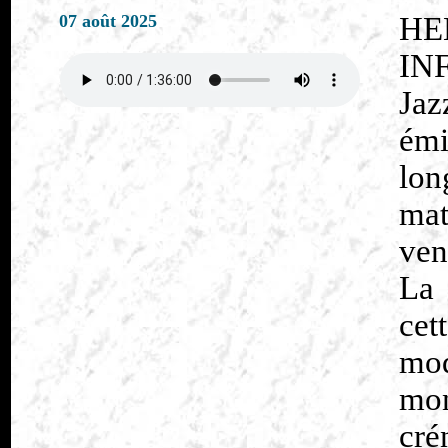
07 août 2025
HE
IN
Jaz
émi
lo
mat
ven
La 
cet
mod
mon
cré