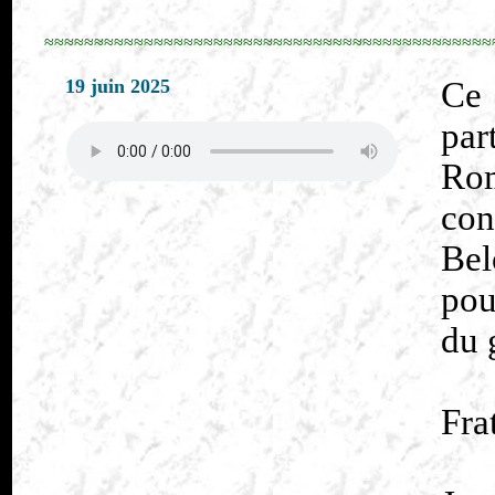
≈≈≈≈≈≈≈≈≈≈≈≈≈≈≈≈≈≈≈≈≈≈≈≈≈≈≈≈≈≈≈≈≈≈≈≈≈≈≈≈≈≈≈≈≈
19 juin 2025
Ce 
par
Ro
con
Bel
pou
du 
Fra