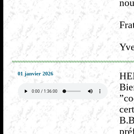
nou
Fra
Yve
≈≈≈≈≈≈≈≈≈≈≈≈≈≈≈≈≈≈≈≈≈≈≈≈≈≈≈≈≈≈≈≈≈≈≈≈≈≈≈≈≈≈≈≈≈
01 janvier 2026
HE
Bi
”co
cer
B.
pré