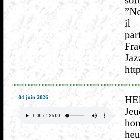
sor
”No
il
par
Fra
Jaz
htt
≈≈≈≈≈≈≈≈≈≈≈≈≈≈≈≈≈≈≈≈≈≈≈≈≈≈≈≈≈≈≈≈≈≈≈≈≈≈≈≈≈≈≈≈≈
04 juin 2026
HE
Je
hom
heu