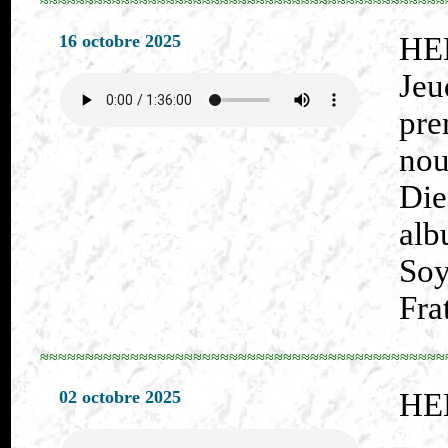
≈≈≈≈≈≈≈≈≈≈≈≈≈≈≈≈≈≈≈≈≈≈≈≈≈≈≈≈≈≈≈≈≈≈≈≈≈≈≈≈≈≈≈≈≈
16 octobre 2025
HE
Je
pre
nou
Die
alb
Soy
Fra
≈≈≈≈≈≈≈≈≈≈≈≈≈≈≈≈≈≈≈≈≈≈≈≈≈≈≈≈≈≈≈≈≈≈≈≈≈≈≈≈≈≈≈≈≈
02 octobre 2025
HE