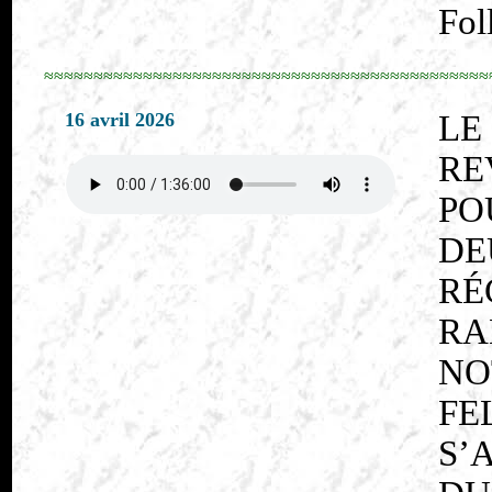
Fol
≈≈≈≈≈≈≈≈≈≈≈≈≈≈≈≈≈≈≈≈≈≈≈≈≈≈≈≈≈≈≈≈≈≈≈≈≈≈≈≈≈≈≈≈≈
16 avril 2026
LE
RE
PO
D
RÉ
RA
NO
FE
S’