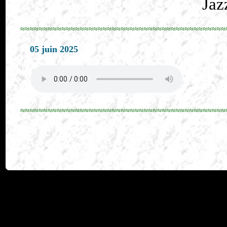
Jaz
≈≈≈≈≈≈≈≈≈≈≈≈≈≈≈≈≈≈≈≈≈≈≈≈≈≈≈≈≈≈≈≈≈≈≈≈≈≈≈≈≈≈≈≈≈
05 juin 2025
≈≈≈≈≈≈≈≈≈≈≈≈≈≈≈≈≈≈≈≈≈≈≈≈≈≈≈≈≈≈≈≈≈≈≈≈≈≈≈≈≈≈≈≈≈