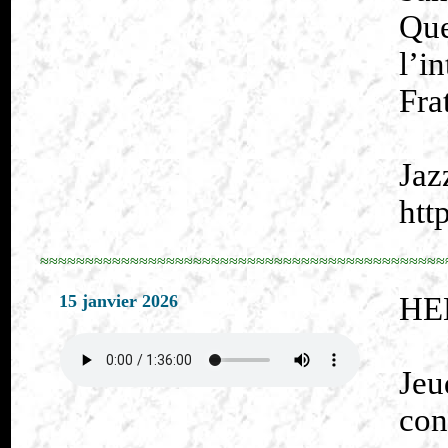
Qu
l’i
Fra
Jaz
htt
≈≈≈≈≈≈≈≈≈≈≈≈≈≈≈≈≈≈≈≈≈≈≈≈≈≈≈≈≈≈≈≈≈≈≈≈≈≈≈≈≈≈≈≈≈
15 janvier 2026
HE
Jeu
co