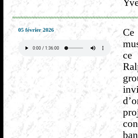
Yve
≈≈≈≈≈≈≈≈≈≈≈≈≈≈≈≈≈≈≈≈≈≈≈≈≈≈≈≈≈≈≈≈≈≈≈≈≈≈≈≈≈≈≈≈≈
05 février 2026
Ce
mus
ce 
Ral
gr
in
d’o
pr
con
ban