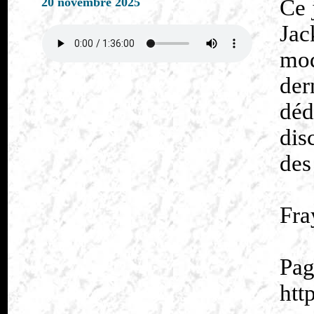
20 novembre 2025
Ce 
Jac
mod
de
dé
dis
des
Fra
htt