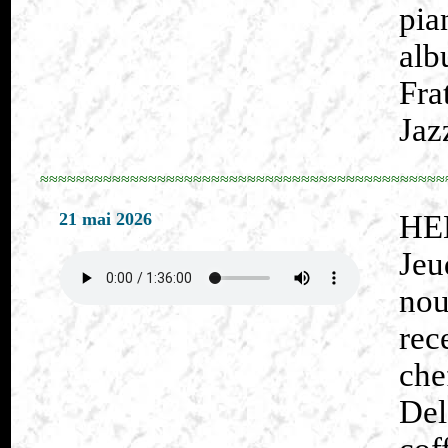
pia
alb
Fra
Jaz
≈≈≈≈≈≈≈≈≈≈≈≈≈≈≈≈≈≈≈≈≈≈≈≈≈≈≈≈≈≈≈≈≈≈≈≈≈≈≈≈≈≈≈≈≈
21 mai 2026
HE
Jeu
nou
rec
che
Del