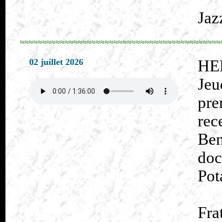
Jaz
≈≈≈≈≈≈≈≈≈≈≈≈≈≈≈≈≈≈≈≈≈≈≈≈≈≈≈≈≈≈≈≈≈≈≈≈≈≈≈≈≈≈≈≈≈
02 juillet 2026
HE
Je
pr
re
Be
doc
Pot
Fra