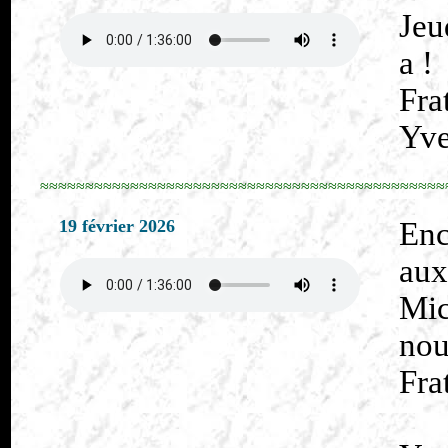
Jeu
a !
Fra
Yve
≈≈≈≈≈≈≈≈≈≈≈≈≈≈≈≈≈≈≈≈≈≈≈≈≈≈≈≈≈≈≈≈≈≈≈≈≈≈≈≈≈≈≈≈≈
19 février 2026
En
aux
Mic
nou
Fra