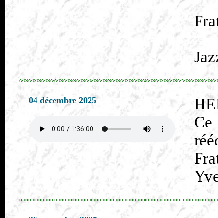
Fra
Jaz
≈≈≈≈≈≈≈≈≈≈≈≈≈≈≈≈≈≈≈≈≈≈≈≈≈≈≈≈≈≈≈≈≈≈≈≈≈≈≈≈≈≈≈≈≈
04 décembre 2025
HE
Ce
réé
Fra
Yve
≈≈≈≈≈≈≈≈≈≈≈≈≈≈≈≈≈≈≈≈≈≈≈≈≈≈≈≈≈≈≈≈≈≈≈≈≈≈≈≈≈≈≈≈≈