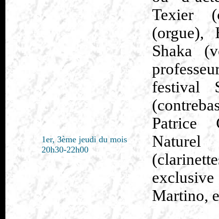
Texier (
(orgue),
Shaka (vo
professeu
festival
(contreba
Patrice 
Naturel
1er, 3ème jeudi du mois
20h30-22h00
(clarine
exclusiv
Martino, e