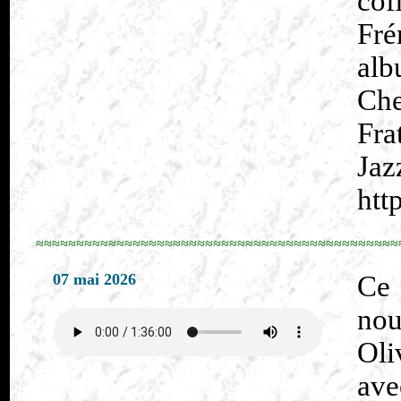
cof
Fré
al
Che
Fra
Jaz
htt
≈≈≈≈≈≈≈≈≈≈≈≈≈≈≈≈≈≈≈≈≈≈≈≈≈≈≈≈≈≈≈≈≈≈≈≈≈≈≈≈≈≈≈≈≈
07 mai 2026
Ce
nou
Oli
av