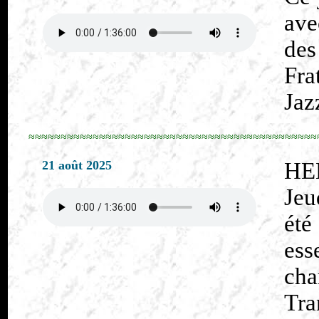
ave
des
Fra
Jaz
≈≈≈≈≈≈≈≈≈≈≈≈≈≈≈≈≈≈≈≈≈≈≈≈≈≈≈≈≈≈≈≈≈≈≈≈≈≈≈≈≈≈≈≈≈
21 août 2025
HE
Jeu
ét
ess
cha
Tra