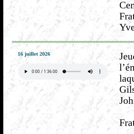
Cen
Fra
Yve
≈≈≈≈≈≈≈≈≈≈≈≈≈≈≈≈≈≈≈≈≈≈≈≈≈≈≈≈≈≈≈≈≈≈≈≈≈≈≈≈≈≈≈≈≈
16 juillet 2026
Jeu
l’é
laq
Gi
Joh
Fra