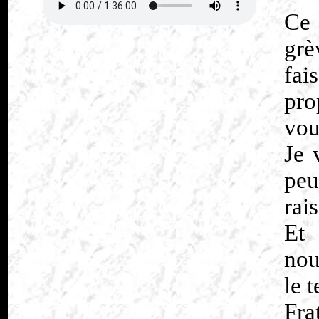
Ce 
grè
fa
pro
vou
Je 
peu
rai
Et
nou
le 
Fra