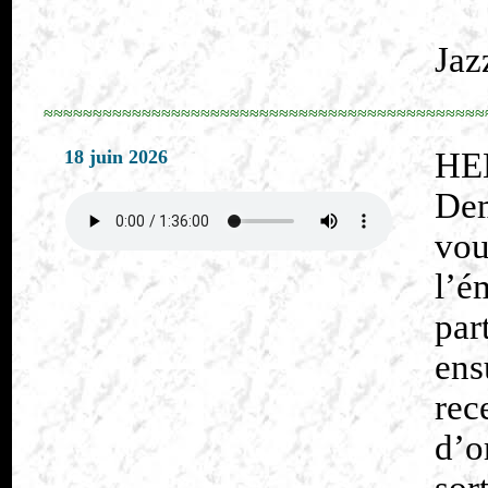
Jaz
≈≈≈≈≈≈≈≈≈≈≈≈≈≈≈≈≈≈≈≈≈≈≈≈≈≈≈≈≈≈≈≈≈≈≈≈≈≈≈≈≈≈≈≈≈
18 juin 2026
HE
Dem
vo
l’é
par
en
rec
d’o