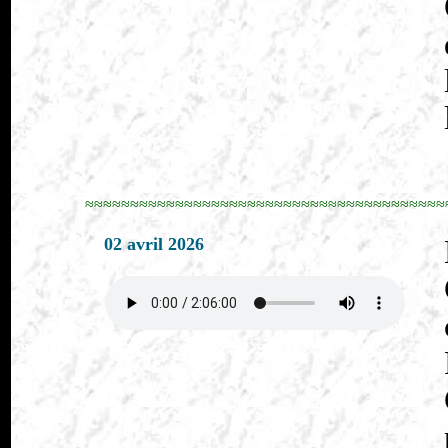
≈≈≈≈≈≈≈≈≈≈≈≈≈≈≈≈≈≈≈≈≈≈≈≈≈≈≈≈≈≈≈≈≈≈≈≈≈≈≈≈
02 avril 2026