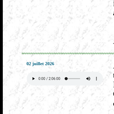
≈≈≈≈≈≈≈≈≈≈≈≈≈≈≈≈≈≈≈≈≈≈≈≈≈≈≈≈≈≈≈≈≈≈≈≈≈≈≈≈
02 juillet 2026