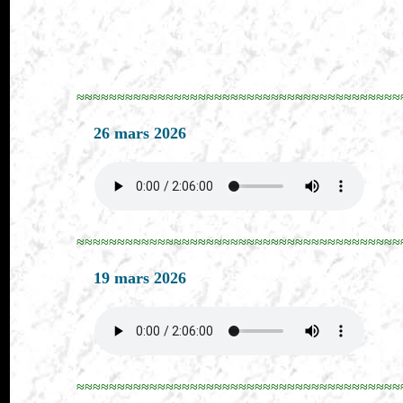
≈≈≈≈≈≈≈≈≈≈≈≈≈≈≈≈≈≈≈≈≈≈≈≈≈≈≈≈≈≈≈≈≈≈≈≈≈≈≈≈
26 mars 2026
≈≈≈≈≈≈≈≈≈≈≈≈≈≈≈≈≈≈≈≈≈≈≈≈≈≈≈≈≈≈≈≈≈≈≈≈≈≈≈≈
19 mars 2026
≈≈≈≈≈≈≈≈≈≈≈≈≈≈≈≈≈≈≈≈≈≈≈≈≈≈≈≈≈≈≈≈≈≈≈≈≈≈≈≈