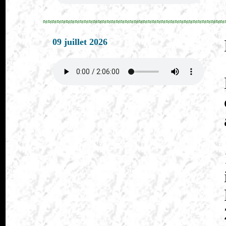
≈≈≈≈≈≈≈≈≈≈≈≈≈≈≈≈≈≈≈≈≈≈≈≈≈≈≈≈≈≈≈≈≈≈≈≈≈≈≈≈
09 juillet 2026