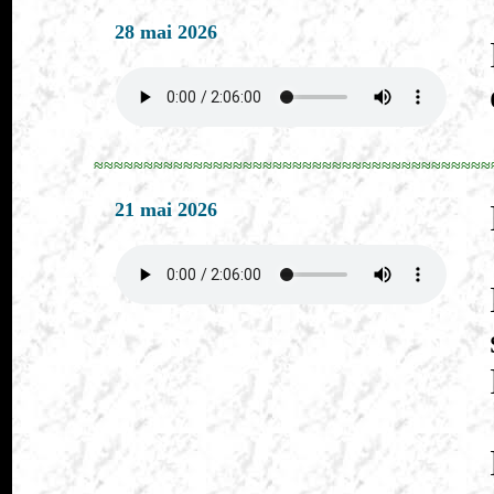
28 mai 2026
≈≈≈≈≈≈≈≈≈≈≈≈≈≈≈≈≈≈≈≈≈≈≈≈≈≈≈≈≈≈≈≈≈≈≈≈≈≈≈≈
21 mai 2026