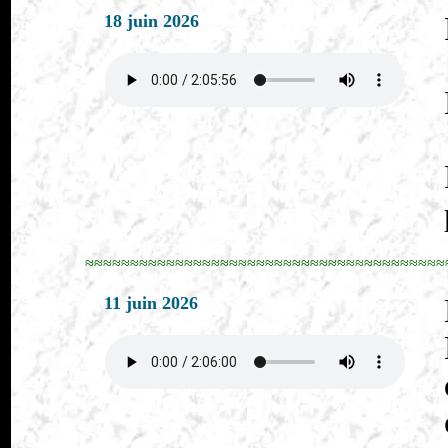
18 juin 2026
≈≈≈≈≈≈≈≈≈≈≈≈≈≈≈≈≈≈≈≈≈≈≈≈≈≈≈≈≈≈≈≈≈≈≈≈≈≈≈≈
11 juin 2026