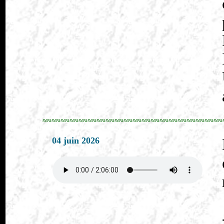
≈≈≈≈≈≈≈≈≈≈≈≈≈≈≈≈≈≈≈≈≈≈≈≈≈≈≈≈≈≈≈≈≈≈≈≈≈≈≈≈
04 juin 2026