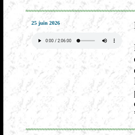
≈≈≈≈≈≈≈≈≈≈≈≈≈≈≈≈≈≈≈≈≈≈≈≈≈≈≈≈≈≈≈≈≈≈≈≈≈≈≈≈
25 juin 2026
≈≈≈≈≈≈≈≈≈≈≈≈≈≈≈≈≈≈≈≈≈≈≈≈≈≈≈≈≈≈≈≈≈≈≈≈≈≈≈≈