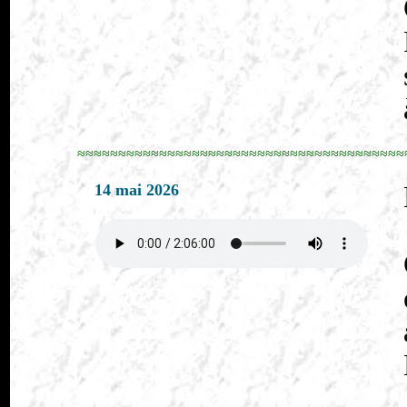
≈≈≈≈≈≈≈≈≈≈≈≈≈≈≈≈≈≈≈≈≈≈≈≈≈≈≈≈≈≈≈≈≈≈≈≈≈≈≈≈
14 mai 2026