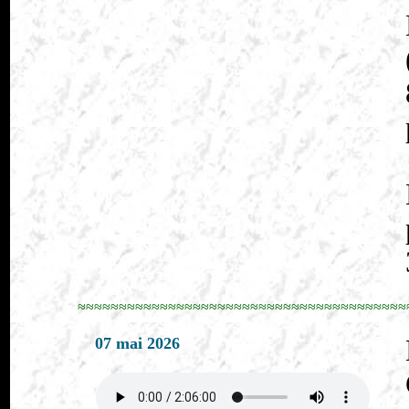
≈≈≈≈≈≈≈≈≈≈≈≈≈≈≈≈≈≈≈≈≈≈≈≈≈≈≈≈≈≈≈≈≈≈≈≈≈≈≈≈
07 mai 2026