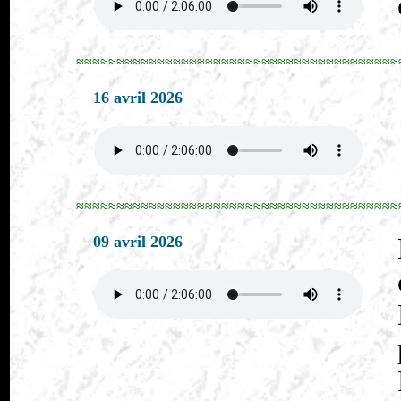
≈≈≈≈≈≈≈≈≈≈≈≈≈≈≈≈≈≈≈≈≈≈≈≈≈≈≈≈≈≈≈≈≈≈≈≈≈≈≈≈
16 avril 2026
≈≈≈≈≈≈≈≈≈≈≈≈≈≈≈≈≈≈≈≈≈≈≈≈≈≈≈≈≈≈≈≈≈≈≈≈≈≈≈≈
09 avril 2026