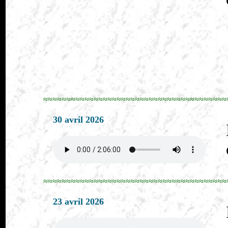
≈≈≈≈≈≈≈≈≈≈≈≈≈≈≈≈≈≈≈≈≈≈≈≈≈≈≈≈≈≈≈≈≈≈≈≈≈≈≈≈
30 avril 2026
≈≈≈≈≈≈≈≈≈≈≈≈≈≈≈≈≈≈≈≈≈≈≈≈≈≈≈≈≈≈≈≈≈≈≈≈≈≈≈≈
23 avril 2026