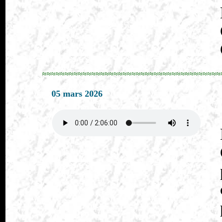
≈≈≈≈≈≈≈≈≈≈≈≈≈≈≈≈≈≈≈≈≈≈≈≈≈≈≈≈≈≈≈≈≈≈≈≈≈≈≈≈
05 mars 2026