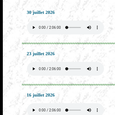
30 juillet 2026
≈≈≈≈≈≈≈≈≈≈≈≈≈≈≈≈≈≈≈≈≈≈≈≈≈≈≈≈≈≈≈≈≈≈≈≈≈≈≈≈
23 juillet 2026
≈≈≈≈≈≈≈≈≈≈≈≈≈≈≈≈≈≈≈≈≈≈≈≈≈≈≈≈≈≈≈≈≈≈≈≈≈≈≈≈
16 juillet 2026