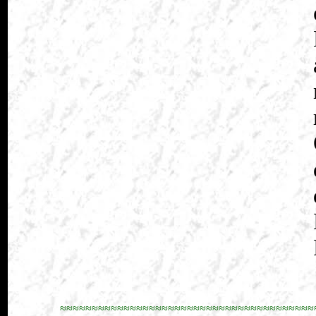
≈≈≈≈≈≈≈≈≈≈≈≈≈≈≈≈≈≈≈≈≈≈≈≈≈≈≈≈≈≈≈≈≈≈≈≈≈≈≈≈