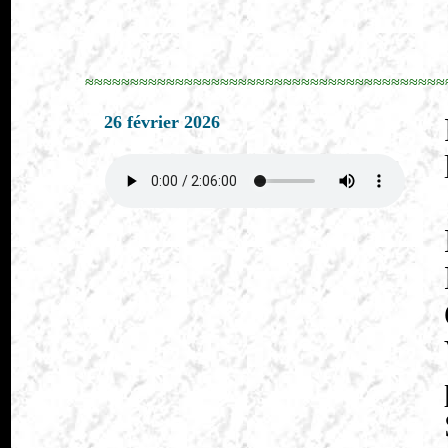
≈≈≈≈≈≈≈≈≈≈≈≈≈≈≈≈≈≈≈≈≈≈≈≈≈≈≈≈≈≈≈≈≈≈≈≈≈≈≈≈
26 février 2026