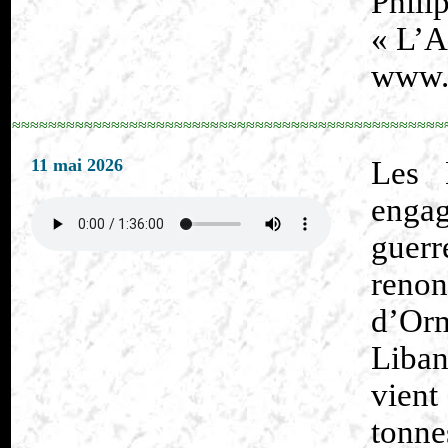
Phili
« L’A
www.p
≈≈≈≈≈≈≈≈≈≈≈≈≈≈≈≈≈≈≈≈≈≈≈≈≈≈≈≈≈≈≈≈≈≈≈≈≈≈≈≈≈≈≈≈≈≈≈≈
11 mai 2026
Les 
engag
guer
renon
d’Or
Liban
vient
tonne