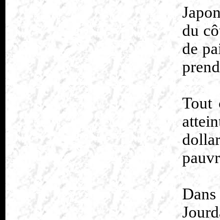
Japon
du cô
de pa
prend 
Tout 
attei
dolla
pauvr
Dans 
Jourd