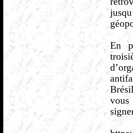
rétro
jusq
géopol
En p
troi
d’org
antif
Brési
vous
signe