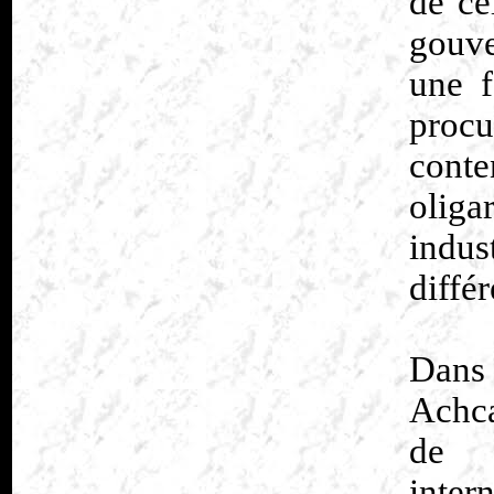
de cel
gouve
une f
procu
conte
oliga
indus
différ
Dans 
Achca
de s
inter