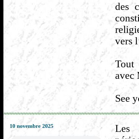
des 
const
relig
vers 
Tout
avec 
See y
≈≈≈≈≈≈≈≈≈≈≈≈≈≈≈≈≈≈≈≈≈≈≈≈≈≈≈≈≈≈≈≈≈≈≈≈≈≈≈≈≈≈≈≈≈≈≈≈
10 novembre 2025
Les 