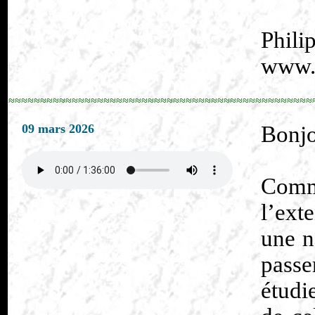
Phili
www.p
≈≈≈≈≈≈≈≈≈≈≈≈≈≈≈≈≈≈≈≈≈≈≈≈≈≈≈≈≈≈≈≈≈≈≈≈≈≈≈≈≈≈≈≈≈≈≈≈
09 mars 2026
Bonjo
Comme
l’ext
une n
pass
étudi