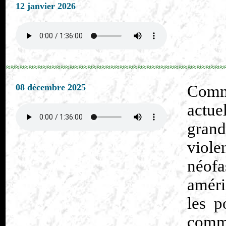
12 janvier 2026
≈≈≈≈≈≈≈≈≈≈≈≈≈≈≈≈≈≈≈≈≈≈≈≈≈≈≈≈≈≈≈≈≈≈≈≈≈≈≈≈≈≈≈≈≈≈≈≈
08 décembre 2025
Comme
actue
gran
viol
néof
améri
les p
comme