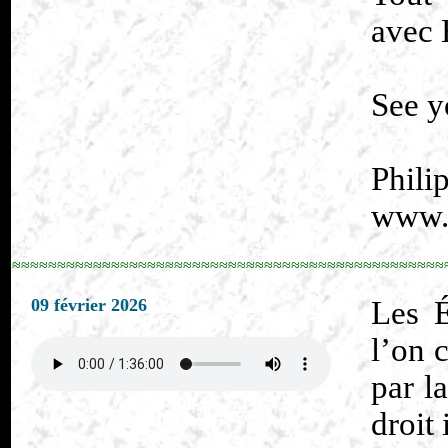
avec 
See y
Phili
www.p
≈≈≈≈≈≈≈≈≈≈≈≈≈≈≈≈≈≈≈≈≈≈≈≈≈≈≈≈≈≈≈≈≈≈≈≈≈≈≈≈≈≈≈≈≈≈≈≈
09 février 2026
Les É
l’on 
par l
droit 