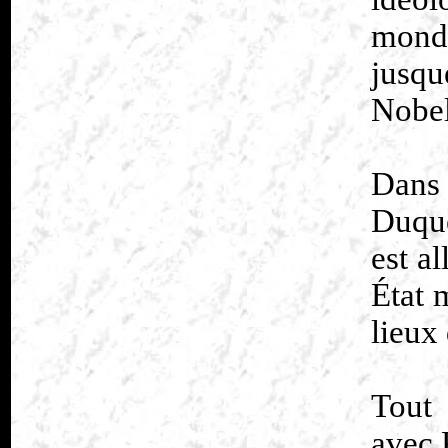
mond
jusqu
Nobel
Dans 
Duque
est al
État 
lieux
Tout
avec 