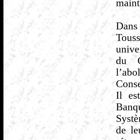
maint
Dans
Touss
unive
du C
l’abo
Conse
Il es
Banqu
Systè
de le