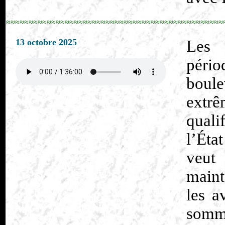
≈≈≈≈≈≈≈≈≈≈≈≈≈≈≈≈≈≈≈≈≈≈≈≈≈≈≈≈≈≈≈≈≈≈≈≈≈≈≈≈≈≈≈≈≈≈≈≈
13 octobre 2025
Les 
péri
boul
extrê
qualif
l’Éta
veut
maint
les a
somme