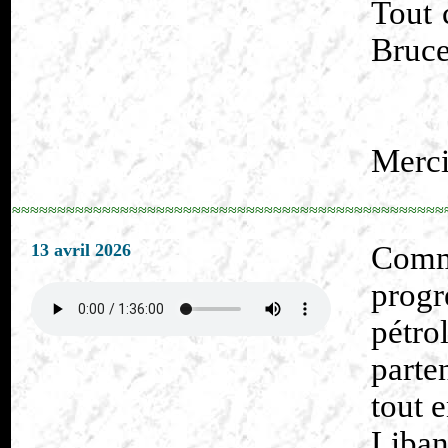
Tout 
Bruce
Merci
≈≈≈≈≈≈≈≈≈≈≈≈≈≈≈≈≈≈≈≈≈≈≈≈≈≈≈≈≈≈≈≈≈≈≈≈≈≈≈≈≈≈≈≈≈≈≈≈
13 avril 2026
Comm
progr
pétr
parte
tout 
Liba