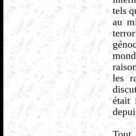
tels 
au mi
terr
génoc
mond
raiso
les r
discu
était
depui
Tout