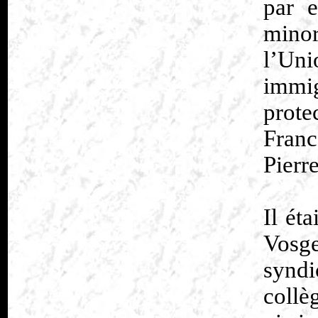
par e
minor
l’Un
immi
prot
Franc
Pierr
Il ét
Vosg
syndi
collè