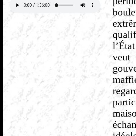
péri
boul
extrê
qualif
l’Éta
veut
gouv
maffi
regar
parti
mais
échan
idéol