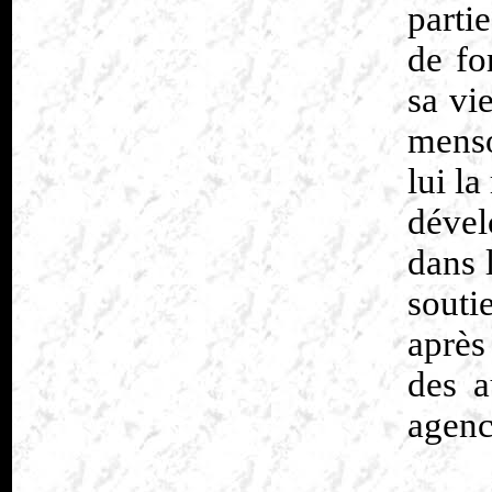
parti
de fo
sa vie
menso
lui la
dével
dans 
sout
après
des a
agenc