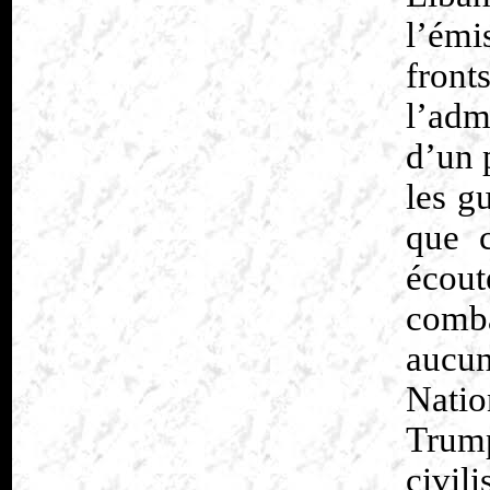
l’émi
fro
l’adm
d’un 
les g
que c
écou
comba
aucu
Natio
Trump
civil