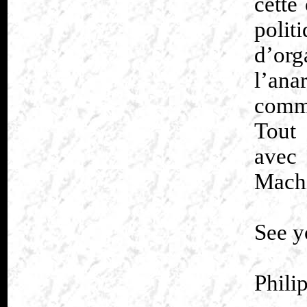
cette
polit
d’org
l’an
commu
Tout
avec
Machi
See y
Phili