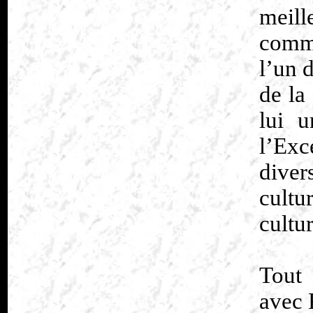
meil
commu
l’un 
de la
lui 
l’Exc
diver
cultu
cultur
Tout
avec 