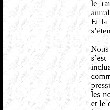
le ra
annul
Et la
s’éte
Nous 
s’est
inclu
comme
press
les n
et le