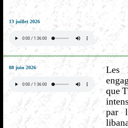
13 juillet 2026
≈≈≈≈≈≈≈≈≈≈≈≈≈≈≈≈≈≈≈≈≈≈≈≈≈≈≈≈≈≈≈≈≈≈≈≈≈≈≈≈≈≈≈≈≈≈≈≈
08 juin 2026
Les 
engag
que T
inten
par l
liban