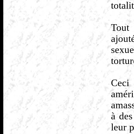
totali
Tout 
ajou
sexue
tortur
Ceci 
améri
amass
à des
leur 