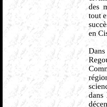
des m
tout 
succè
en Ci
Dans
Rego
Comm
régio
scien
dans l
déce