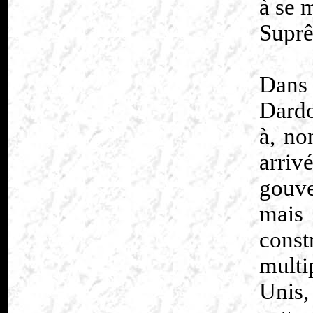
à se 
Suprê
Dans 
Dardo
à, no
arriv
gouve
mais
const
multi
Unis,