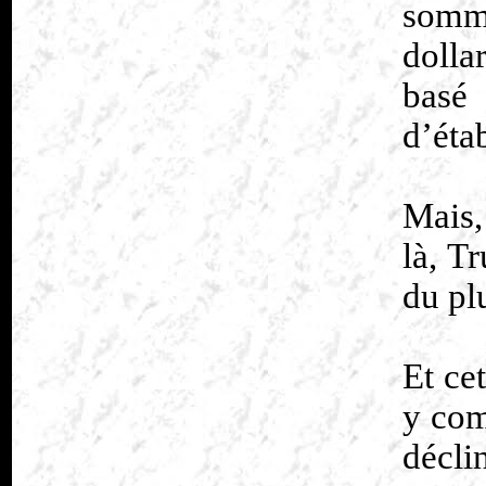
somme
dolla
basé 
d’éta
Mais,
là, T
du pl
Et ce
y com
décli