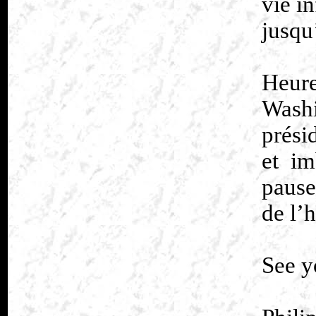
vie in
jusqu
Heur
Washi
prési
et im
pause
de l’h
See y