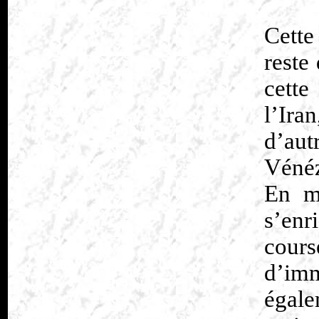
Cette
reste
cette
l’Ira
d’autr
Vénéz
En m
s’enr
cour
d’imm
égale