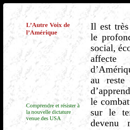
L’Autre Voix de
Il est trè
l’Amérique
le profon
social, éc
affecte 
d’Amériqu
au reste
d’apprendr
le combatt
Comprendre et résister à
sur le te
la nouvelle dictature
venue des USA
devenu 