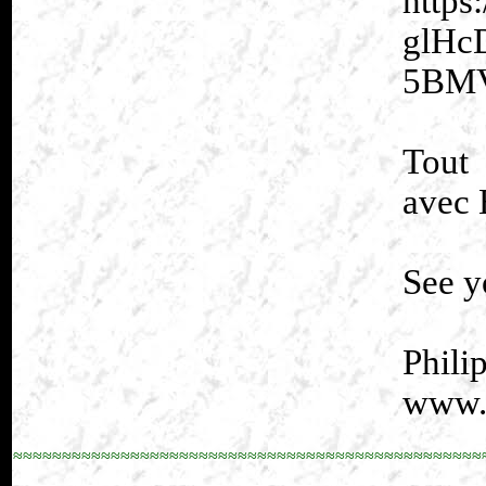
https
glHc
5BMV
Tout
avec 
See y
Phili
www.p
≈≈≈≈≈≈≈≈≈≈≈≈≈≈≈≈≈≈≈≈≈≈≈≈≈≈≈≈≈≈≈≈≈≈≈≈≈≈≈≈≈≈≈≈≈≈≈≈