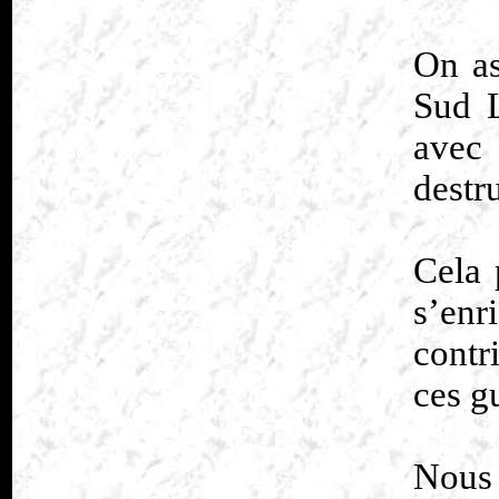
On as
Sud L
avec 
destru
Cela 
s’en
contr
ces gu
Nous