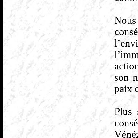
Nous
cons
l’env
l’imm
actio
son n
paix 
Plus 
cons
Vénéz