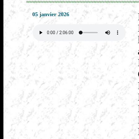
≈≈≈≈≈≈≈≈≈≈≈≈≈≈≈≈≈≈≈≈≈≈≈≈≈≈≈≈≈≈≈≈≈≈≈≈≈≈≈≈
05 janvier 2026