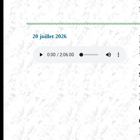
≈≈≈≈≈≈≈≈≈≈≈≈≈≈≈≈≈≈≈≈≈≈≈≈≈≈≈≈≈≈≈≈≈≈≈≈≈≈≈≈
20 juillet 2026