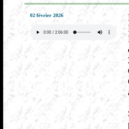
≈≈≈≈≈≈≈≈≈≈≈≈≈≈≈≈≈≈≈≈≈≈≈≈≈≈≈≈≈≈≈≈≈≈≈≈≈≈≈≈
02 février 2026