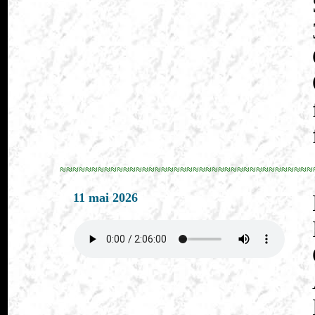
≈≈≈≈≈≈≈≈≈≈≈≈≈≈≈≈≈≈≈≈≈≈≈≈≈≈≈≈≈≈≈≈≈≈≈≈≈≈≈≈
11 mai 2026