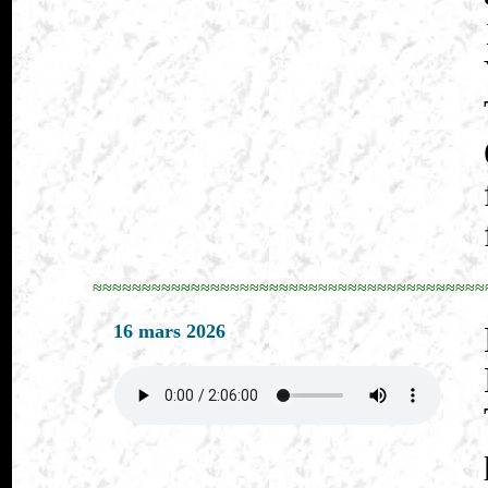
≈≈≈≈≈≈≈≈≈≈≈≈≈≈≈≈≈≈≈≈≈≈≈≈≈≈≈≈≈≈≈≈≈≈≈≈≈≈≈≈
16 mars 2026