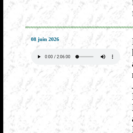
≈≈≈≈≈≈≈≈≈≈≈≈≈≈≈≈≈≈≈≈≈≈≈≈≈≈≈≈≈≈≈≈≈≈≈≈≈≈≈≈
08 juin 2026