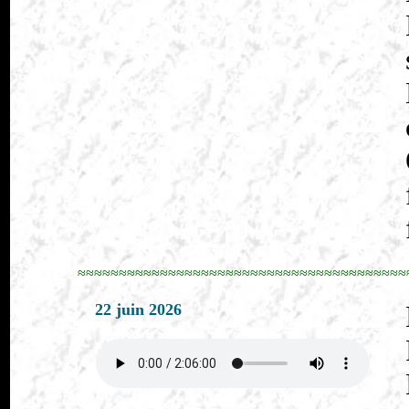
≈≈≈≈≈≈≈≈≈≈≈≈≈≈≈≈≈≈≈≈≈≈≈≈≈≈≈≈≈≈≈≈≈≈≈≈≈≈≈≈
22 juin 2026