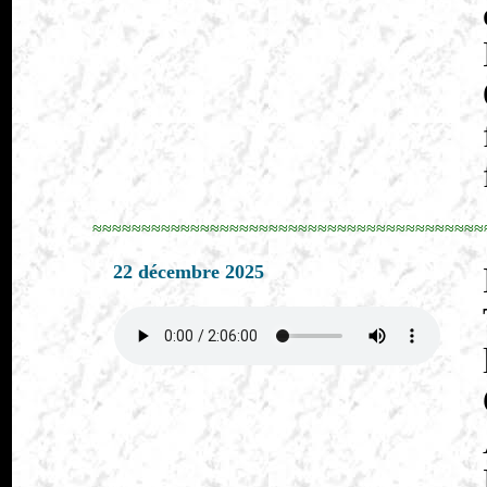
≈≈≈≈≈≈≈≈≈≈≈≈≈≈≈≈≈≈≈≈≈≈≈≈≈≈≈≈≈≈≈≈≈≈≈≈≈≈≈≈
22 décembre 2025