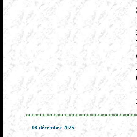
≈≈≈≈≈≈≈≈≈≈≈≈≈≈≈≈≈≈≈≈≈≈≈≈≈≈≈≈≈≈≈≈≈≈≈≈≈≈≈≈
08 décembre 2025