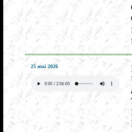
≈≈≈≈≈≈≈≈≈≈≈≈≈≈≈≈≈≈≈≈≈≈≈≈≈≈≈≈≈≈≈≈≈≈≈≈≈≈≈≈
25 mai 2026