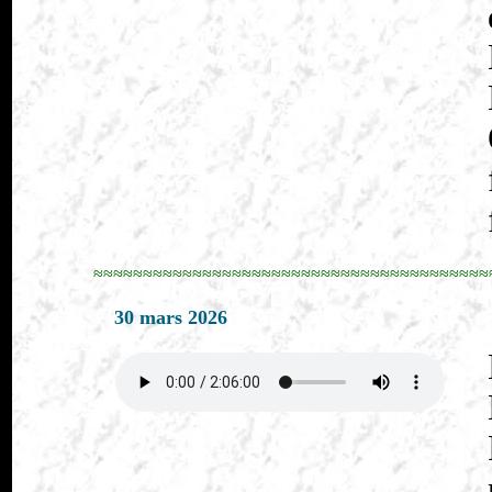
≈≈≈≈≈≈≈≈≈≈≈≈≈≈≈≈≈≈≈≈≈≈≈≈≈≈≈≈≈≈≈≈≈≈≈≈≈≈≈≈
30 mars 2026