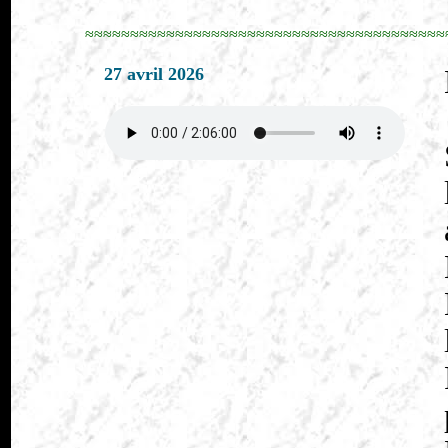
≈≈≈≈≈≈≈≈≈≈≈≈≈≈≈≈≈≈≈≈≈≈≈≈≈≈≈≈≈≈≈≈≈≈≈≈≈≈≈≈
27 avril 2026