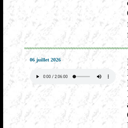
≈≈≈≈≈≈≈≈≈≈≈≈≈≈≈≈≈≈≈≈≈≈≈≈≈≈≈≈≈≈≈≈≈≈≈≈≈≈≈≈
06 juillet 2026