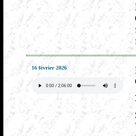
≈≈≈≈≈≈≈≈≈≈≈≈≈≈≈≈≈≈≈≈≈≈≈≈≈≈≈≈≈≈≈≈≈≈≈≈≈≈≈≈
16 février 2026