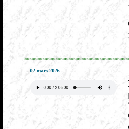
≈≈≈≈≈≈≈≈≈≈≈≈≈≈≈≈≈≈≈≈≈≈≈≈≈≈≈≈≈≈≈≈≈≈≈≈≈≈≈≈
02 mars 2026