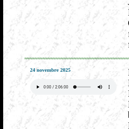
≈≈≈≈≈≈≈≈≈≈≈≈≈≈≈≈≈≈≈≈≈≈≈≈≈≈≈≈≈≈≈≈≈≈≈≈≈≈≈≈
24 novembre 2025