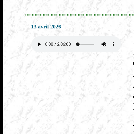
≈≈≈≈≈≈≈≈≈≈≈≈≈≈≈≈≈≈≈≈≈≈≈≈≈≈≈≈≈≈≈≈≈≈≈≈≈≈≈≈
13 avril 2026