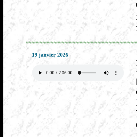
≈≈≈≈≈≈≈≈≈≈≈≈≈≈≈≈≈≈≈≈≈≈≈≈≈≈≈≈≈≈≈≈≈≈≈≈≈≈≈≈
19 janvier 2026