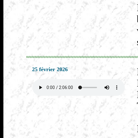
≈≈≈≈≈≈≈≈≈≈≈≈≈≈≈≈≈≈≈≈≈≈≈≈≈≈≈≈≈≈≈≈≈≈≈≈≈≈≈≈
25 février 2026