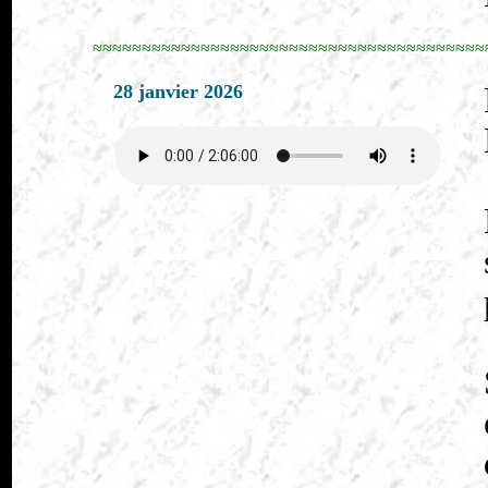
≈≈≈≈≈≈≈≈≈≈≈≈≈≈≈≈≈≈≈≈≈≈≈≈≈≈≈≈≈≈≈≈≈≈≈≈≈≈≈≈
28 janvier 2026