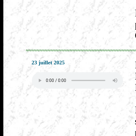
≈≈≈≈≈≈≈≈≈≈≈≈≈≈≈≈≈≈≈≈≈≈≈≈≈≈≈≈≈≈≈≈≈≈≈≈≈≈≈≈
23 juillet 2025