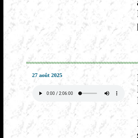
≈≈≈≈≈≈≈≈≈≈≈≈≈≈≈≈≈≈≈≈≈≈≈≈≈≈≈≈≈≈≈≈≈≈≈≈≈≈≈≈
27 août 2025