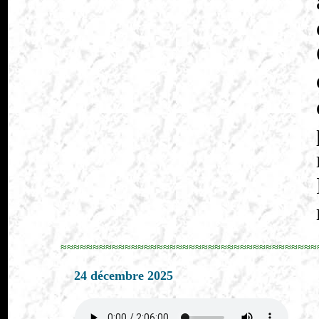
≈≈≈≈≈≈≈≈≈≈≈≈≈≈≈≈≈≈≈≈≈≈≈≈≈≈≈≈≈≈≈≈≈≈≈≈≈≈≈≈
24 décembre 2025