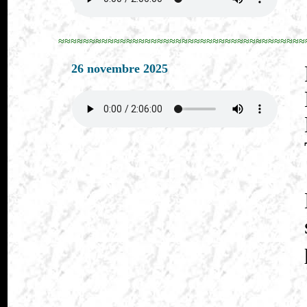
≈≈≈≈≈≈≈≈≈≈≈≈≈≈≈≈≈≈≈≈≈≈≈≈≈≈≈≈≈≈≈≈≈≈≈≈≈≈≈≈
26 novembre 2025