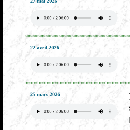
27 mai 2026
≈≈≈≈≈≈≈≈≈≈≈≈≈≈≈≈≈≈≈≈≈≈≈≈≈≈≈≈≈≈≈≈≈≈≈≈≈≈≈≈
22 avril 2026
≈≈≈≈≈≈≈≈≈≈≈≈≈≈≈≈≈≈≈≈≈≈≈≈≈≈≈≈≈≈≈≈≈≈≈≈≈≈≈≈
25 mars 2026