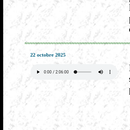
≈≈≈≈≈≈≈≈≈≈≈≈≈≈≈≈≈≈≈≈≈≈≈≈≈≈≈≈≈≈≈≈≈≈≈≈≈≈≈≈
22 octobre 2025