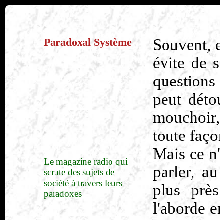
Paradoxal Système
Souvent, e
évite de 
question
peut déto
mouchoir, 
toute façon
Mais ce n'
Le magazine radio qui
parler, a
scrute des sujets de
société à travers leurs
plus prè
paradoxes
l'aborde e