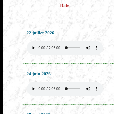
Date
22 juillet 2026
≈≈≈≈≈≈≈≈≈≈≈≈≈≈≈≈≈≈≈≈≈≈≈≈≈≈≈≈≈≈≈≈≈≈≈≈≈≈≈≈
24 juin 2026
≈≈≈≈≈≈≈≈≈≈≈≈≈≈≈≈≈≈≈≈≈≈≈≈≈≈≈≈≈≈≈≈≈≈≈≈≈≈≈≈