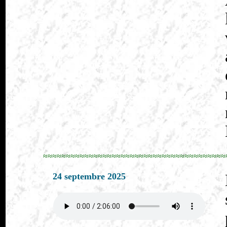
≈≈≈≈≈≈≈≈≈≈≈≈≈≈≈≈≈≈≈≈≈≈≈≈≈≈≈≈≈≈≈≈≈≈≈≈≈≈≈≈
24 septembre 2025