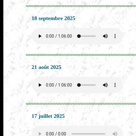
≈≈≈≈≈≈≈≈≈≈≈≈≈≈≈≈≈≈≈≈≈≈≈≈≈≈≈≈≈≈≈≈≈≈≈≈≈≈≈≈
18 septembre 2025
≈≈≈≈≈≈≈≈≈≈≈≈≈≈≈≈≈≈≈≈≈≈≈≈≈≈≈≈≈≈≈≈≈≈≈≈≈≈≈≈
21 août 2025
≈≈≈≈≈≈≈≈≈≈≈≈≈≈≈≈≈≈≈≈≈≈≈≈≈≈≈≈≈≈≈≈≈≈≈≈≈≈≈≈
17 juillet 2025