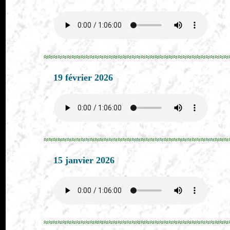
≈≈≈≈≈≈≈≈≈≈≈≈≈≈≈≈≈≈≈≈≈≈≈≈≈≈≈≈≈≈≈≈≈≈≈≈≈≈≈≈
19 février 2026
≈≈≈≈≈≈≈≈≈≈≈≈≈≈≈≈≈≈≈≈≈≈≈≈≈≈≈≈≈≈≈≈≈≈≈≈≈≈≈≈
15 janvier 2026
≈≈≈≈≈≈≈≈≈≈≈≈≈≈≈≈≈≈≈≈≈≈≈≈≈≈≈≈≈≈≈≈≈≈≈≈≈≈≈≈