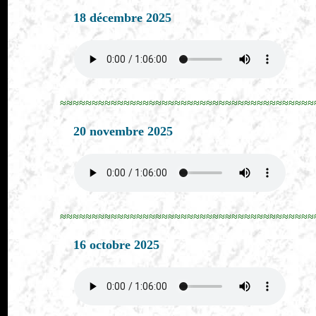
18 décembre 2025
≈≈≈≈≈≈≈≈≈≈≈≈≈≈≈≈≈≈≈≈≈≈≈≈≈≈≈≈≈≈≈≈≈≈≈≈≈≈≈≈
20 novembre 2025
≈≈≈≈≈≈≈≈≈≈≈≈≈≈≈≈≈≈≈≈≈≈≈≈≈≈≈≈≈≈≈≈≈≈≈≈≈≈≈≈
16 octobre 2025