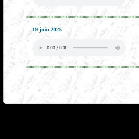
≈≈≈≈≈≈≈≈≈≈≈≈≈≈≈≈≈≈≈≈≈≈≈≈≈≈≈≈≈≈≈≈≈≈≈≈≈≈≈≈
19 juin 2025
≈≈≈≈≈≈≈≈≈≈≈≈≈≈≈≈≈≈≈≈≈≈≈≈≈≈≈≈≈≈≈≈≈≈≈≈≈≈≈≈