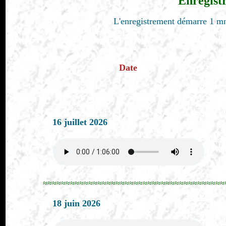
Enregist
L'enregistrement démarre 1 mn
Date
16 juillet 2026
≈≈≈≈≈≈≈≈≈≈≈≈≈≈≈≈≈≈≈≈≈≈≈≈≈≈≈≈≈≈≈≈≈≈≈≈≈≈≈≈
18 juin 2026