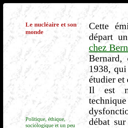
Le nucléaire et son
Cette ém
monde
départ u
chez Bern
Bernard,
1938, qui
étudier et
Il est n
techniq
dysfonct
Politique, éthique,
débat sur
sociologique et un peu