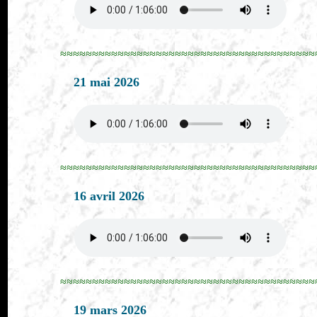
≈≈≈≈≈≈≈≈≈≈≈≈≈≈≈≈≈≈≈≈≈≈≈≈≈≈≈≈≈≈≈≈≈≈≈≈≈≈≈≈
21 mai 2026
≈≈≈≈≈≈≈≈≈≈≈≈≈≈≈≈≈≈≈≈≈≈≈≈≈≈≈≈≈≈≈≈≈≈≈≈≈≈≈≈
16 avril 2026
≈≈≈≈≈≈≈≈≈≈≈≈≈≈≈≈≈≈≈≈≈≈≈≈≈≈≈≈≈≈≈≈≈≈≈≈≈≈≈≈
19 mars 2026