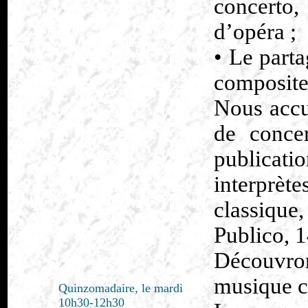
concerto
d’opéra ;
• Le part
composite
Nous accu
de conce
publicat
interprèt
classiqu
Publico, 
Découvr
musique c
Quinzomadaire, le mardi
10h30-12h30