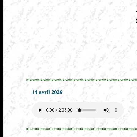
≈≈≈≈≈≈≈≈≈≈≈≈≈≈≈≈≈≈≈≈≈≈≈≈≈≈≈≈≈≈≈≈≈≈≈≈≈≈≈≈
14 avril 2026
≈≈≈≈≈≈≈≈≈≈≈≈≈≈≈≈≈≈≈≈≈≈≈≈≈≈≈≈≈≈≈≈≈≈≈≈≈≈≈≈