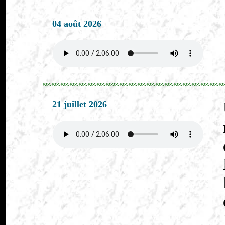
04 août 2026
≈≈≈≈≈≈≈≈≈≈≈≈≈≈≈≈≈≈≈≈≈≈≈≈≈≈≈≈≈≈≈≈≈≈≈≈≈≈≈≈
21 juillet 2026