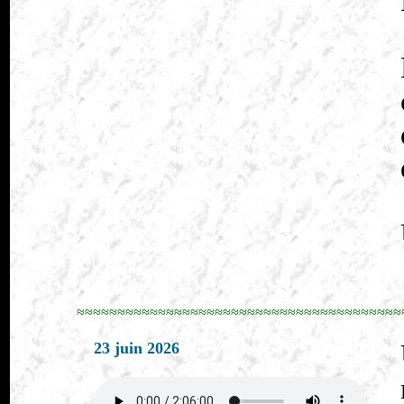
≈≈≈≈≈≈≈≈≈≈≈≈≈≈≈≈≈≈≈≈≈≈≈≈≈≈≈≈≈≈≈≈≈≈≈≈≈≈≈≈
23 juin 2026