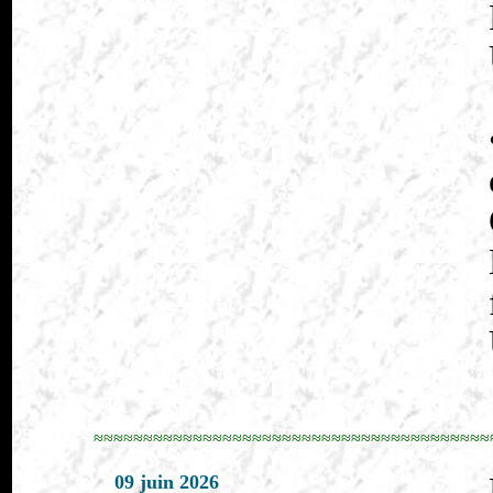
≈≈≈≈≈≈≈≈≈≈≈≈≈≈≈≈≈≈≈≈≈≈≈≈≈≈≈≈≈≈≈≈≈≈≈≈≈≈≈≈
09 juin 2026