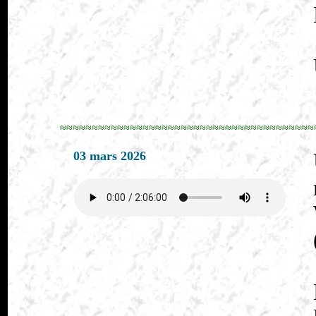
≈≈≈≈≈≈≈≈≈≈≈≈≈≈≈≈≈≈≈≈≈≈≈≈≈≈≈≈≈≈≈≈≈≈≈≈≈≈≈≈
03 mars 2026