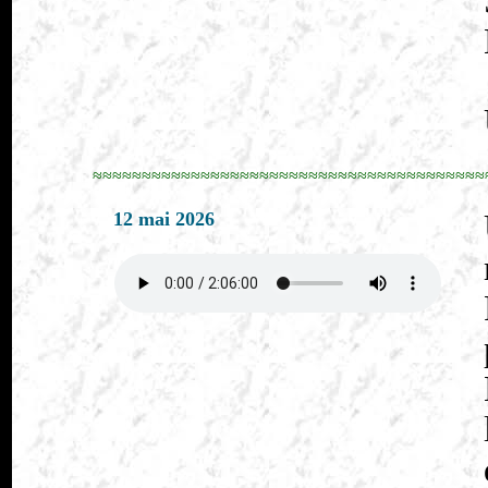
≈≈≈≈≈≈≈≈≈≈≈≈≈≈≈≈≈≈≈≈≈≈≈≈≈≈≈≈≈≈≈≈≈≈≈≈≈≈≈≈
12 mai 2026