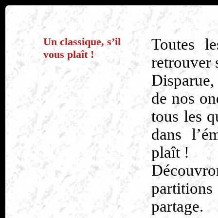
Un classique, s’il
Toutes l
vous plaît !
retrouver 
Disparue,
de nos on
tous les 
dans l’ém
plaît !
Découvron
partitions
partage.