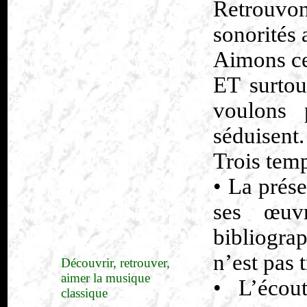
Retrouv
sonorités
Aimons ce
ET surtou
voulons 
séduisent.
Trois temp
• La prése
ses œuvr
bibliogra
n’est pas t
Découvrir, retrouver,
aimer la musique
• L’écou
classique