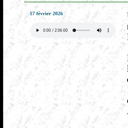
≈≈≈≈≈≈≈≈≈≈≈≈≈≈≈≈≈≈≈≈≈≈≈≈≈≈≈≈≈≈≈≈≈≈≈≈≈≈≈≈
17 février 2026