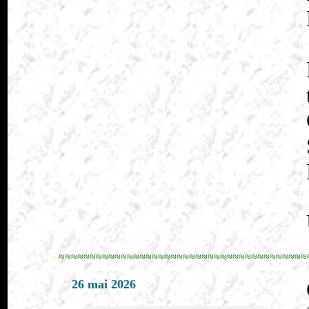
≈≈≈≈≈≈≈≈≈≈≈≈≈≈≈≈≈≈≈≈≈≈≈≈≈≈≈≈≈≈≈≈≈≈≈≈≈≈≈≈
26 mai 2026