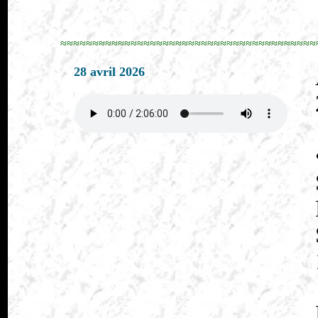
≈≈≈≈≈≈≈≈≈≈≈≈≈≈≈≈≈≈≈≈≈≈≈≈≈≈≈≈≈≈≈≈≈≈≈≈≈≈≈≈
28 avril 2026