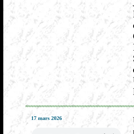
≈≈≈≈≈≈≈≈≈≈≈≈≈≈≈≈≈≈≈≈≈≈≈≈≈≈≈≈≈≈≈≈≈≈≈≈≈≈≈≈
17 mars 2026