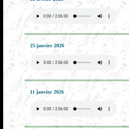
≈≈≈≈≈≈≈≈≈≈≈≈≈≈≈≈≈≈≈≈≈≈≈≈≈≈≈≈≈≈≈≈≈≈≈≈≈≈≈≈
25 janvier 2026
≈≈≈≈≈≈≈≈≈≈≈≈≈≈≈≈≈≈≈≈≈≈≈≈≈≈≈≈≈≈≈≈≈≈≈≈≈≈≈≈
11 janvier 2026
≈≈≈≈≈≈≈≈≈≈≈≈≈≈≈≈≈≈≈≈≈≈≈≈≈≈≈≈≈≈≈≈≈≈≈≈≈≈≈≈