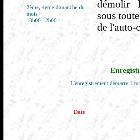
démolir l
2ème, 4ème dimanche du
sous toute
mois
10h00-12h00
de l'auto-
Enregist
L'enregistrement démarre 1 mn
Date