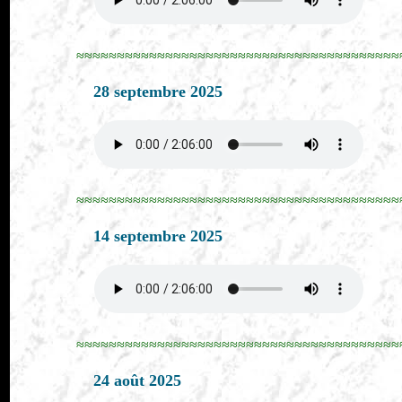
≈≈≈≈≈≈≈≈≈≈≈≈≈≈≈≈≈≈≈≈≈≈≈≈≈≈≈≈≈≈≈≈≈≈≈≈≈≈≈≈
28 septembre 2025
≈≈≈≈≈≈≈≈≈≈≈≈≈≈≈≈≈≈≈≈≈≈≈≈≈≈≈≈≈≈≈≈≈≈≈≈≈≈≈≈
14 septembre 2025
≈≈≈≈≈≈≈≈≈≈≈≈≈≈≈≈≈≈≈≈≈≈≈≈≈≈≈≈≈≈≈≈≈≈≈≈≈≈≈≈
24 août 2025