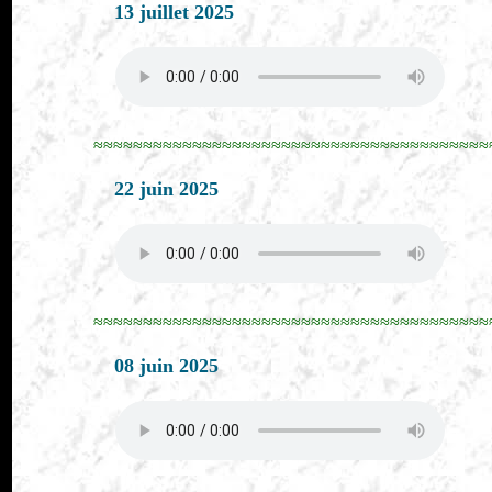
13 juillet 2025
≈≈≈≈≈≈≈≈≈≈≈≈≈≈≈≈≈≈≈≈≈≈≈≈≈≈≈≈≈≈≈≈≈≈≈≈≈≈≈≈
22 juin 2025
≈≈≈≈≈≈≈≈≈≈≈≈≈≈≈≈≈≈≈≈≈≈≈≈≈≈≈≈≈≈≈≈≈≈≈≈≈≈≈≈
08 juin 2025