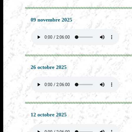
≈≈≈≈≈≈≈≈≈≈≈≈≈≈≈≈≈≈≈≈≈≈≈≈≈≈≈≈≈≈≈≈≈≈≈≈≈≈≈≈
09 novembre 2025
≈≈≈≈≈≈≈≈≈≈≈≈≈≈≈≈≈≈≈≈≈≈≈≈≈≈≈≈≈≈≈≈≈≈≈≈≈≈≈≈
26 octobre 2025
≈≈≈≈≈≈≈≈≈≈≈≈≈≈≈≈≈≈≈≈≈≈≈≈≈≈≈≈≈≈≈≈≈≈≈≈≈≈≈≈
12 octobre 2025