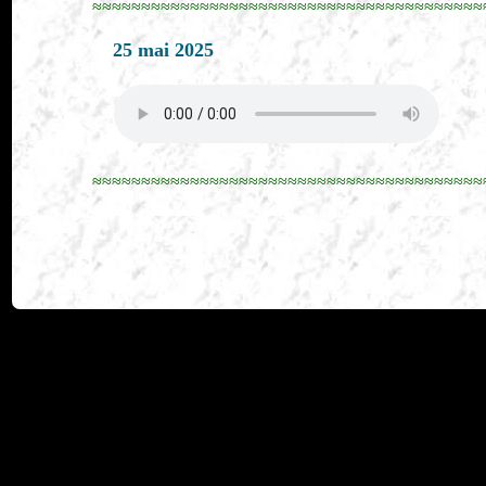
≈≈≈≈≈≈≈≈≈≈≈≈≈≈≈≈≈≈≈≈≈≈≈≈≈≈≈≈≈≈≈≈≈≈≈≈≈≈≈≈
25 mai 2025
≈≈≈≈≈≈≈≈≈≈≈≈≈≈≈≈≈≈≈≈≈≈≈≈≈≈≈≈≈≈≈≈≈≈≈≈≈≈≈≈