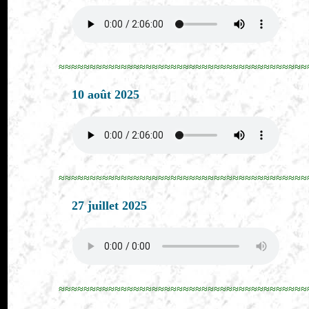
≈≈≈≈≈≈≈≈≈≈≈≈≈≈≈≈≈≈≈≈≈≈≈≈≈≈≈≈≈≈≈≈≈≈≈≈≈≈≈≈
10 août 2025
≈≈≈≈≈≈≈≈≈≈≈≈≈≈≈≈≈≈≈≈≈≈≈≈≈≈≈≈≈≈≈≈≈≈≈≈≈≈≈≈
27 juillet 2025
≈≈≈≈≈≈≈≈≈≈≈≈≈≈≈≈≈≈≈≈≈≈≈≈≈≈≈≈≈≈≈≈≈≈≈≈≈≈≈≈