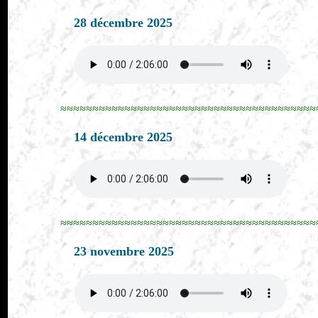
28 décembre 2025
≈≈≈≈≈≈≈≈≈≈≈≈≈≈≈≈≈≈≈≈≈≈≈≈≈≈≈≈≈≈≈≈≈≈≈≈≈≈≈≈
14 décembre 2025
≈≈≈≈≈≈≈≈≈≈≈≈≈≈≈≈≈≈≈≈≈≈≈≈≈≈≈≈≈≈≈≈≈≈≈≈≈≈≈≈
23 novembre 2025