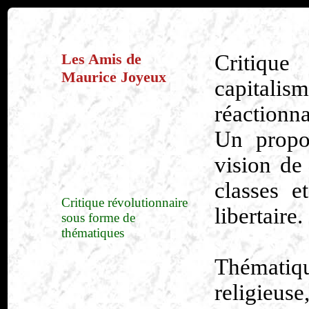
Les Amis de
Critiqu
Maurice Joyeux
capitalis
réactionna
Un propos
vision de 
classes 
Critique révolutionnaire
libertaire.
sous forme de
thématiques
Thémati
religieus