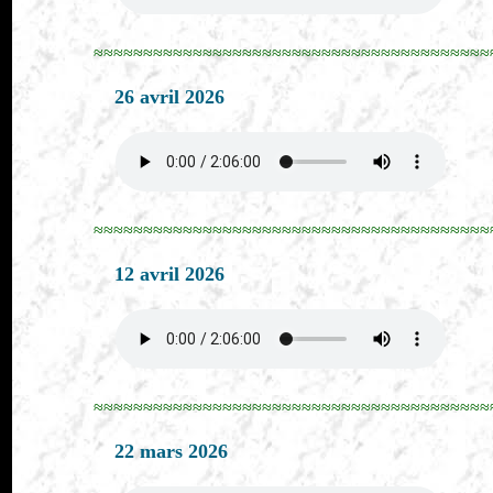
≈≈≈≈≈≈≈≈≈≈≈≈≈≈≈≈≈≈≈≈≈≈≈≈≈≈≈≈≈≈≈≈≈≈≈≈≈≈≈≈
26 avril 2026
≈≈≈≈≈≈≈≈≈≈≈≈≈≈≈≈≈≈≈≈≈≈≈≈≈≈≈≈≈≈≈≈≈≈≈≈≈≈≈≈
12 avril 2026
≈≈≈≈≈≈≈≈≈≈≈≈≈≈≈≈≈≈≈≈≈≈≈≈≈≈≈≈≈≈≈≈≈≈≈≈≈≈≈≈
22 mars 2026