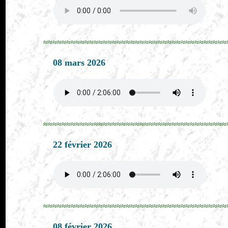
≈≈≈≈≈≈≈≈≈≈≈≈≈≈≈≈≈≈≈≈≈≈≈≈≈≈≈≈≈≈≈≈≈≈≈≈≈≈≈≈
08 mars 2026
≈≈≈≈≈≈≈≈≈≈≈≈≈≈≈≈≈≈≈≈≈≈≈≈≈≈≈≈≈≈≈≈≈≈≈≈≈≈≈≈
22 février 2026
≈≈≈≈≈≈≈≈≈≈≈≈≈≈≈≈≈≈≈≈≈≈≈≈≈≈≈≈≈≈≈≈≈≈≈≈≈≈≈≈
08 février 2026