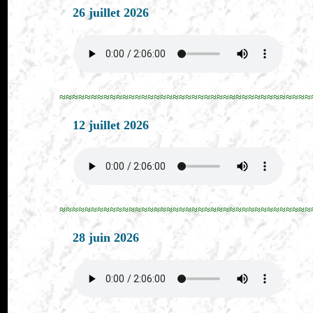
26 juillet 2026
≈≈≈≈≈≈≈≈≈≈≈≈≈≈≈≈≈≈≈≈≈≈≈≈≈≈≈≈≈≈≈≈≈≈≈≈≈≈≈≈
12 juillet 2026
≈≈≈≈≈≈≈≈≈≈≈≈≈≈≈≈≈≈≈≈≈≈≈≈≈≈≈≈≈≈≈≈≈≈≈≈≈≈≈≈
28 juin 2026