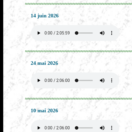
≈≈≈≈≈≈≈≈≈≈≈≈≈≈≈≈≈≈≈≈≈≈≈≈≈≈≈≈≈≈≈≈≈≈≈≈≈≈≈≈
14 juin 2026
≈≈≈≈≈≈≈≈≈≈≈≈≈≈≈≈≈≈≈≈≈≈≈≈≈≈≈≈≈≈≈≈≈≈≈≈≈≈≈≈
24 mai 2026
≈≈≈≈≈≈≈≈≈≈≈≈≈≈≈≈≈≈≈≈≈≈≈≈≈≈≈≈≈≈≈≈≈≈≈≈≈≈≈≈
10 mai 2026