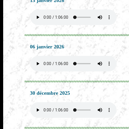
13 janvier 2026
≈≈≈≈≈≈≈≈≈≈≈≈≈≈≈≈≈≈≈≈≈≈≈≈≈≈≈≈≈≈≈≈≈≈≈≈≈≈≈≈
06 janvier 2026
≈≈≈≈≈≈≈≈≈≈≈≈≈≈≈≈≈≈≈≈≈≈≈≈≈≈≈≈≈≈≈≈≈≈≈≈≈≈≈≈
30 décembre 2025
≈≈≈≈≈≈≈≈≈≈≈≈≈≈≈≈≈≈≈≈≈≈≈≈≈≈≈≈≈≈≈≈≈≈≈≈≈≈≈≈