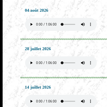
04 août 2026
≈≈≈≈≈≈≈≈≈≈≈≈≈≈≈≈≈≈≈≈≈≈≈≈≈≈≈≈≈≈≈≈≈≈≈≈≈≈≈≈
28 juillet 2026
≈≈≈≈≈≈≈≈≈≈≈≈≈≈≈≈≈≈≈≈≈≈≈≈≈≈≈≈≈≈≈≈≈≈≈≈≈≈≈≈
14 juillet 2026