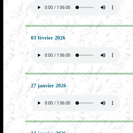
≈≈≈≈≈≈≈≈≈≈≈≈≈≈≈≈≈≈≈≈≈≈≈≈≈≈≈≈≈≈≈≈≈≈≈≈≈≈≈≈
03 février 2026
≈≈≈≈≈≈≈≈≈≈≈≈≈≈≈≈≈≈≈≈≈≈≈≈≈≈≈≈≈≈≈≈≈≈≈≈≈≈≈≈
27 janvier 2026
≈≈≈≈≈≈≈≈≈≈≈≈≈≈≈≈≈≈≈≈≈≈≈≈≈≈≈≈≈≈≈≈≈≈≈≈≈≈≈≈