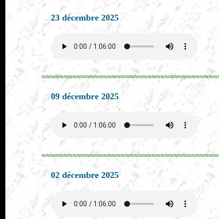
23 décembre 2025
≈≈≈≈≈≈≈≈≈≈≈≈≈≈≈≈≈≈≈≈≈≈≈≈≈≈≈≈≈≈≈≈≈≈≈≈≈≈≈≈
09 décembre 2025
≈≈≈≈≈≈≈≈≈≈≈≈≈≈≈≈≈≈≈≈≈≈≈≈≈≈≈≈≈≈≈≈≈≈≈≈≈≈≈≈
02 décembre 2025