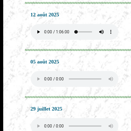
≈≈≈≈≈≈≈≈≈≈≈≈≈≈≈≈≈≈≈≈≈≈≈≈≈≈≈≈≈≈≈≈≈≈≈≈≈≈≈≈
12 août 2025
≈≈≈≈≈≈≈≈≈≈≈≈≈≈≈≈≈≈≈≈≈≈≈≈≈≈≈≈≈≈≈≈≈≈≈≈≈≈≈≈
05 août 2025
≈≈≈≈≈≈≈≈≈≈≈≈≈≈≈≈≈≈≈≈≈≈≈≈≈≈≈≈≈≈≈≈≈≈≈≈≈≈≈≈
29 juillet 2025