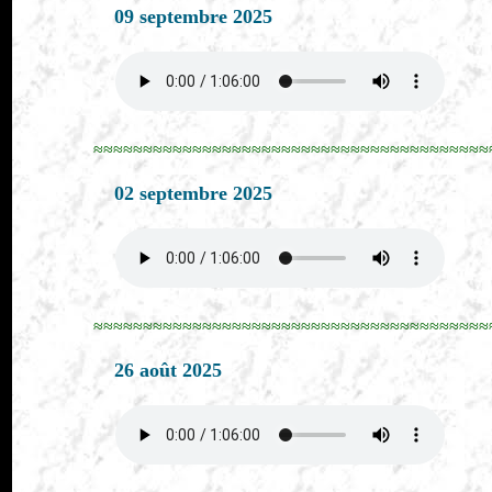
09 septembre 2025
≈≈≈≈≈≈≈≈≈≈≈≈≈≈≈≈≈≈≈≈≈≈≈≈≈≈≈≈≈≈≈≈≈≈≈≈≈≈≈≈
02 septembre 2025
≈≈≈≈≈≈≈≈≈≈≈≈≈≈≈≈≈≈≈≈≈≈≈≈≈≈≈≈≈≈≈≈≈≈≈≈≈≈≈≈
26 août 2025