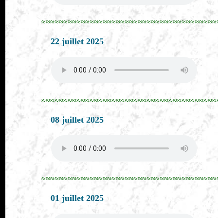
≈≈≈≈≈≈≈≈≈≈≈≈≈≈≈≈≈≈≈≈≈≈≈≈≈≈≈≈≈≈≈≈≈≈≈≈≈≈≈≈
22 juillet 2025
≈≈≈≈≈≈≈≈≈≈≈≈≈≈≈≈≈≈≈≈≈≈≈≈≈≈≈≈≈≈≈≈≈≈≈≈≈≈≈≈
08 juillet 2025
≈≈≈≈≈≈≈≈≈≈≈≈≈≈≈≈≈≈≈≈≈≈≈≈≈≈≈≈≈≈≈≈≈≈≈≈≈≈≈≈
01 juillet 2025