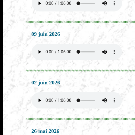
≈≈≈≈≈≈≈≈≈≈≈≈≈≈≈≈≈≈≈≈≈≈≈≈≈≈≈≈≈≈≈≈≈≈≈≈≈≈≈≈
09 juin 2026
≈≈≈≈≈≈≈≈≈≈≈≈≈≈≈≈≈≈≈≈≈≈≈≈≈≈≈≈≈≈≈≈≈≈≈≈≈≈≈≈
02 juin 2026
≈≈≈≈≈≈≈≈≈≈≈≈≈≈≈≈≈≈≈≈≈≈≈≈≈≈≈≈≈≈≈≈≈≈≈≈≈≈≈≈
26 mai 2026