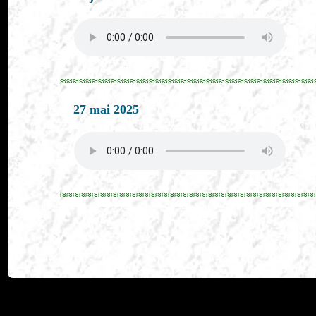
≈≈≈≈≈≈≈≈≈≈≈≈≈≈≈≈≈≈≈≈≈≈≈≈≈≈≈≈≈≈≈≈≈≈≈≈≈≈≈≈
27 mai 2025
≈≈≈≈≈≈≈≈≈≈≈≈≈≈≈≈≈≈≈≈≈≈≈≈≈≈≈≈≈≈≈≈≈≈≈≈≈≈≈≈