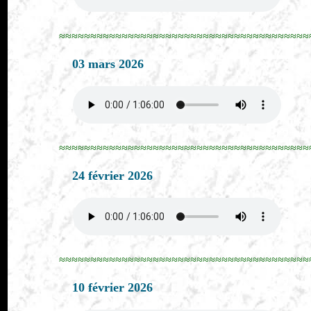
≈≈≈≈≈≈≈≈≈≈≈≈≈≈≈≈≈≈≈≈≈≈≈≈≈≈≈≈≈≈≈≈≈≈≈≈≈≈≈≈
03 mars 2026
≈≈≈≈≈≈≈≈≈≈≈≈≈≈≈≈≈≈≈≈≈≈≈≈≈≈≈≈≈≈≈≈≈≈≈≈≈≈≈≈
24 février 2026
≈≈≈≈≈≈≈≈≈≈≈≈≈≈≈≈≈≈≈≈≈≈≈≈≈≈≈≈≈≈≈≈≈≈≈≈≈≈≈≈
10 février 2026