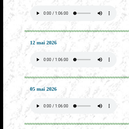
≈≈≈≈≈≈≈≈≈≈≈≈≈≈≈≈≈≈≈≈≈≈≈≈≈≈≈≈≈≈≈≈≈≈≈≈≈≈≈≈
12 mai 2026
≈≈≈≈≈≈≈≈≈≈≈≈≈≈≈≈≈≈≈≈≈≈≈≈≈≈≈≈≈≈≈≈≈≈≈≈≈≈≈≈
05 mai 2026
≈≈≈≈≈≈≈≈≈≈≈≈≈≈≈≈≈≈≈≈≈≈≈≈≈≈≈≈≈≈≈≈≈≈≈≈≈≈≈≈