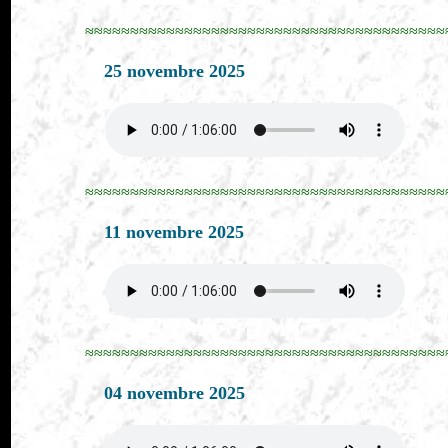
≈≈≈≈≈≈≈≈≈≈≈≈≈≈≈≈≈≈≈≈≈≈≈≈≈≈≈≈≈≈≈≈≈≈≈≈≈≈≈≈
25 novembre 2025
≈≈≈≈≈≈≈≈≈≈≈≈≈≈≈≈≈≈≈≈≈≈≈≈≈≈≈≈≈≈≈≈≈≈≈≈≈≈≈≈
11 novembre 2025
≈≈≈≈≈≈≈≈≈≈≈≈≈≈≈≈≈≈≈≈≈≈≈≈≈≈≈≈≈≈≈≈≈≈≈≈≈≈≈≈
04 novembre 2025