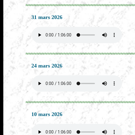
≈≈≈≈≈≈≈≈≈≈≈≈≈≈≈≈≈≈≈≈≈≈≈≈≈≈≈≈≈≈≈≈≈≈≈≈≈≈≈≈
31 mars 2026
≈≈≈≈≈≈≈≈≈≈≈≈≈≈≈≈≈≈≈≈≈≈≈≈≈≈≈≈≈≈≈≈≈≈≈≈≈≈≈≈
24 mars 2026
≈≈≈≈≈≈≈≈≈≈≈≈≈≈≈≈≈≈≈≈≈≈≈≈≈≈≈≈≈≈≈≈≈≈≈≈≈≈≈≈
10 mars 2026