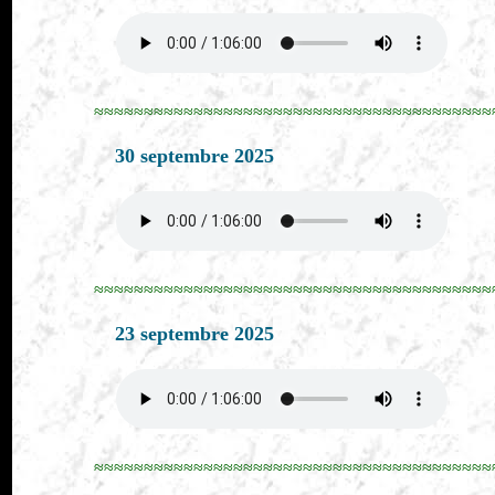
≈≈≈≈≈≈≈≈≈≈≈≈≈≈≈≈≈≈≈≈≈≈≈≈≈≈≈≈≈≈≈≈≈≈≈≈≈≈≈≈
30 septembre 2025
≈≈≈≈≈≈≈≈≈≈≈≈≈≈≈≈≈≈≈≈≈≈≈≈≈≈≈≈≈≈≈≈≈≈≈≈≈≈≈≈
23 septembre 2025
≈≈≈≈≈≈≈≈≈≈≈≈≈≈≈≈≈≈≈≈≈≈≈≈≈≈≈≈≈≈≈≈≈≈≈≈≈≈≈≈