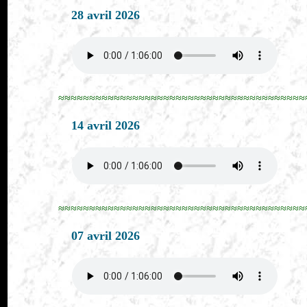
28 avril 2026
≈≈≈≈≈≈≈≈≈≈≈≈≈≈≈≈≈≈≈≈≈≈≈≈≈≈≈≈≈≈≈≈≈≈≈≈≈≈≈≈
14 avril 2026
≈≈≈≈≈≈≈≈≈≈≈≈≈≈≈≈≈≈≈≈≈≈≈≈≈≈≈≈≈≈≈≈≈≈≈≈≈≈≈≈
07 avril 2026