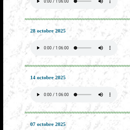
≈≈≈≈≈≈≈≈≈≈≈≈≈≈≈≈≈≈≈≈≈≈≈≈≈≈≈≈≈≈≈≈≈≈≈≈≈≈≈≈
28 octobre 2025
≈≈≈≈≈≈≈≈≈≈≈≈≈≈≈≈≈≈≈≈≈≈≈≈≈≈≈≈≈≈≈≈≈≈≈≈≈≈≈≈
14 octobre 2025
≈≈≈≈≈≈≈≈≈≈≈≈≈≈≈≈≈≈≈≈≈≈≈≈≈≈≈≈≈≈≈≈≈≈≈≈≈≈≈≈
07 octobre 2025