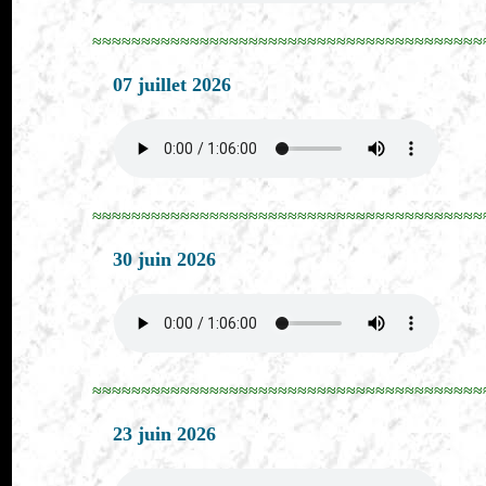
≈≈≈≈≈≈≈≈≈≈≈≈≈≈≈≈≈≈≈≈≈≈≈≈≈≈≈≈≈≈≈≈≈≈≈≈≈≈≈≈
07 juillet 2026
≈≈≈≈≈≈≈≈≈≈≈≈≈≈≈≈≈≈≈≈≈≈≈≈≈≈≈≈≈≈≈≈≈≈≈≈≈≈≈≈
30 juin 2026
≈≈≈≈≈≈≈≈≈≈≈≈≈≈≈≈≈≈≈≈≈≈≈≈≈≈≈≈≈≈≈≈≈≈≈≈≈≈≈≈
23 juin 2026