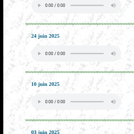
≈≈≈≈≈≈≈≈≈≈≈≈≈≈≈≈≈≈≈≈≈≈≈≈≈≈≈≈≈≈≈≈≈≈≈≈≈≈≈≈
24 juin 2025
≈≈≈≈≈≈≈≈≈≈≈≈≈≈≈≈≈≈≈≈≈≈≈≈≈≈≈≈≈≈≈≈≈≈≈≈≈≈≈≈
10 juin 2025
≈≈≈≈≈≈≈≈≈≈≈≈≈≈≈≈≈≈≈≈≈≈≈≈≈≈≈≈≈≈≈≈≈≈≈≈≈≈≈≈
03 juin 2025