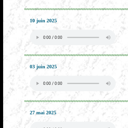
≈≈≈≈≈≈≈≈≈≈≈≈≈≈≈≈≈≈≈≈≈≈≈≈≈≈≈≈≈≈≈≈≈≈≈≈≈≈≈≈
10 juin 2025
≈≈≈≈≈≈≈≈≈≈≈≈≈≈≈≈≈≈≈≈≈≈≈≈≈≈≈≈≈≈≈≈≈≈≈≈≈≈≈≈
03 juin 2025
≈≈≈≈≈≈≈≈≈≈≈≈≈≈≈≈≈≈≈≈≈≈≈≈≈≈≈≈≈≈≈≈≈≈≈≈≈≈≈≈
27 mai 2025