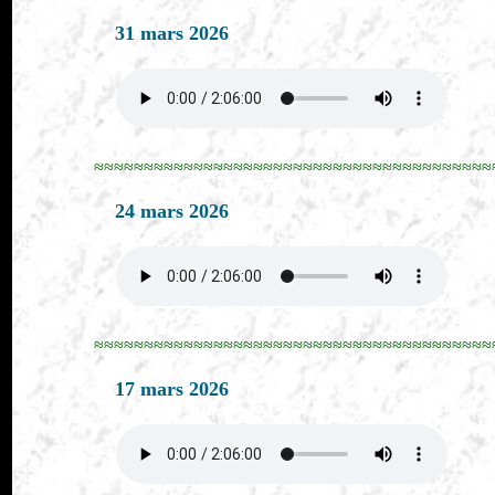
31 mars 2026
≈≈≈≈≈≈≈≈≈≈≈≈≈≈≈≈≈≈≈≈≈≈≈≈≈≈≈≈≈≈≈≈≈≈≈≈≈≈≈≈
24 mars 2026
≈≈≈≈≈≈≈≈≈≈≈≈≈≈≈≈≈≈≈≈≈≈≈≈≈≈≈≈≈≈≈≈≈≈≈≈≈≈≈≈
17 mars 2026