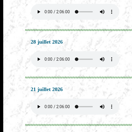
≈≈≈≈≈≈≈≈≈≈≈≈≈≈≈≈≈≈≈≈≈≈≈≈≈≈≈≈≈≈≈≈≈≈≈≈≈≈≈≈
28 juillet 2026
≈≈≈≈≈≈≈≈≈≈≈≈≈≈≈≈≈≈≈≈≈≈≈≈≈≈≈≈≈≈≈≈≈≈≈≈≈≈≈≈
21 juillet 2026
≈≈≈≈≈≈≈≈≈≈≈≈≈≈≈≈≈≈≈≈≈≈≈≈≈≈≈≈≈≈≈≈≈≈≈≈≈≈≈≈