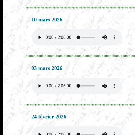
≈≈≈≈≈≈≈≈≈≈≈≈≈≈≈≈≈≈≈≈≈≈≈≈≈≈≈≈≈≈≈≈≈≈≈≈≈≈≈≈
10 mars 2026
≈≈≈≈≈≈≈≈≈≈≈≈≈≈≈≈≈≈≈≈≈≈≈≈≈≈≈≈≈≈≈≈≈≈≈≈≈≈≈≈
03 mars 2026
≈≈≈≈≈≈≈≈≈≈≈≈≈≈≈≈≈≈≈≈≈≈≈≈≈≈≈≈≈≈≈≈≈≈≈≈≈≈≈≈
24 février 2026