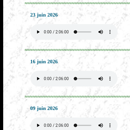
≈≈≈≈≈≈≈≈≈≈≈≈≈≈≈≈≈≈≈≈≈≈≈≈≈≈≈≈≈≈≈≈≈≈≈≈≈≈≈≈
23 juin 2026
≈≈≈≈≈≈≈≈≈≈≈≈≈≈≈≈≈≈≈≈≈≈≈≈≈≈≈≈≈≈≈≈≈≈≈≈≈≈≈≈
16 juin 2026
≈≈≈≈≈≈≈≈≈≈≈≈≈≈≈≈≈≈≈≈≈≈≈≈≈≈≈≈≈≈≈≈≈≈≈≈≈≈≈≈
09 juin 2026