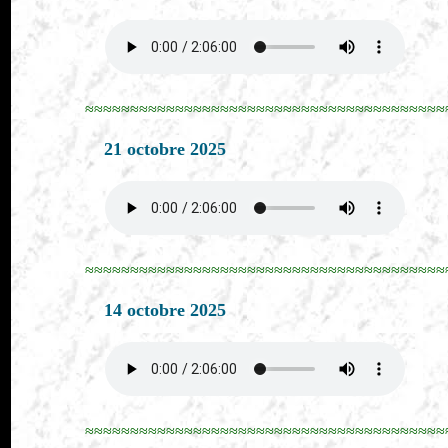
≈≈≈≈≈≈≈≈≈≈≈≈≈≈≈≈≈≈≈≈≈≈≈≈≈≈≈≈≈≈≈≈≈≈≈≈≈≈≈≈
21 octobre 2025
≈≈≈≈≈≈≈≈≈≈≈≈≈≈≈≈≈≈≈≈≈≈≈≈≈≈≈≈≈≈≈≈≈≈≈≈≈≈≈≈
14 octobre 2025
≈≈≈≈≈≈≈≈≈≈≈≈≈≈≈≈≈≈≈≈≈≈≈≈≈≈≈≈≈≈≈≈≈≈≈≈≈≈≈≈