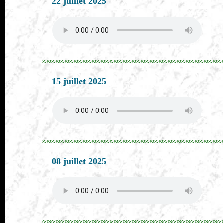
22 juillet 2025
≈≈≈≈≈≈≈≈≈≈≈≈≈≈≈≈≈≈≈≈≈≈≈≈≈≈≈≈≈≈≈≈≈≈≈≈≈≈≈≈
15 juillet 2025
≈≈≈≈≈≈≈≈≈≈≈≈≈≈≈≈≈≈≈≈≈≈≈≈≈≈≈≈≈≈≈≈≈≈≈≈≈≈≈≈
08 juillet 2025
≈≈≈≈≈≈≈≈≈≈≈≈≈≈≈≈≈≈≈≈≈≈≈≈≈≈≈≈≈≈≈≈≈≈≈≈≈≈≈≈