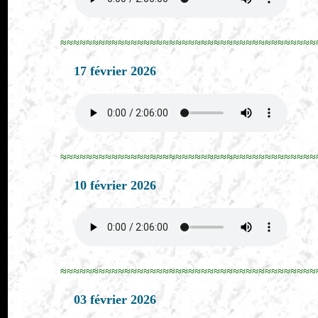
≈≈≈≈≈≈≈≈≈≈≈≈≈≈≈≈≈≈≈≈≈≈≈≈≈≈≈≈≈≈≈≈≈≈≈≈≈≈≈≈
17 février 2026
≈≈≈≈≈≈≈≈≈≈≈≈≈≈≈≈≈≈≈≈≈≈≈≈≈≈≈≈≈≈≈≈≈≈≈≈≈≈≈≈
10 février 2026
≈≈≈≈≈≈≈≈≈≈≈≈≈≈≈≈≈≈≈≈≈≈≈≈≈≈≈≈≈≈≈≈≈≈≈≈≈≈≈≈
03 février 2026