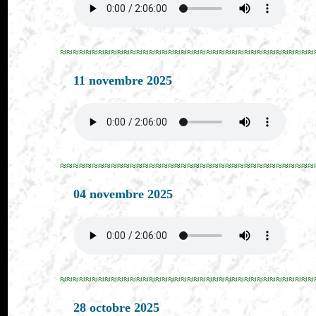
≈≈≈≈≈≈≈≈≈≈≈≈≈≈≈≈≈≈≈≈≈≈≈≈≈≈≈≈≈≈≈≈≈≈≈≈≈≈≈≈
11 novembre 2025
≈≈≈≈≈≈≈≈≈≈≈≈≈≈≈≈≈≈≈≈≈≈≈≈≈≈≈≈≈≈≈≈≈≈≈≈≈≈≈≈
04 novembre 2025
≈≈≈≈≈≈≈≈≈≈≈≈≈≈≈≈≈≈≈≈≈≈≈≈≈≈≈≈≈≈≈≈≈≈≈≈≈≈≈≈
28 octobre 2025