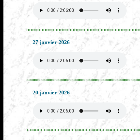
≈≈≈≈≈≈≈≈≈≈≈≈≈≈≈≈≈≈≈≈≈≈≈≈≈≈≈≈≈≈≈≈≈≈≈≈≈≈≈≈
27 janvier 2026
≈≈≈≈≈≈≈≈≈≈≈≈≈≈≈≈≈≈≈≈≈≈≈≈≈≈≈≈≈≈≈≈≈≈≈≈≈≈≈≈
20 janvier 2026
≈≈≈≈≈≈≈≈≈≈≈≈≈≈≈≈≈≈≈≈≈≈≈≈≈≈≈≈≈≈≈≈≈≈≈≈≈≈≈≈