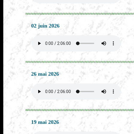
≈≈≈≈≈≈≈≈≈≈≈≈≈≈≈≈≈≈≈≈≈≈≈≈≈≈≈≈≈≈≈≈≈≈≈≈≈≈≈≈
02 juin 2026
≈≈≈≈≈≈≈≈≈≈≈≈≈≈≈≈≈≈≈≈≈≈≈≈≈≈≈≈≈≈≈≈≈≈≈≈≈≈≈≈
26 mai 2026
≈≈≈≈≈≈≈≈≈≈≈≈≈≈≈≈≈≈≈≈≈≈≈≈≈≈≈≈≈≈≈≈≈≈≈≈≈≈≈≈
19 mai 2026