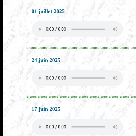
01 juillet 2025
≈≈≈≈≈≈≈≈≈≈≈≈≈≈≈≈≈≈≈≈≈≈≈≈≈≈≈≈≈≈≈≈≈≈≈≈≈≈≈≈
24 juin 2025
≈≈≈≈≈≈≈≈≈≈≈≈≈≈≈≈≈≈≈≈≈≈≈≈≈≈≈≈≈≈≈≈≈≈≈≈≈≈≈≈
17 juin 2025