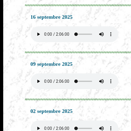
≈≈≈≈≈≈≈≈≈≈≈≈≈≈≈≈≈≈≈≈≈≈≈≈≈≈≈≈≈≈≈≈≈≈≈≈≈≈≈≈
16 septembre 2025
≈≈≈≈≈≈≈≈≈≈≈≈≈≈≈≈≈≈≈≈≈≈≈≈≈≈≈≈≈≈≈≈≈≈≈≈≈≈≈≈
09 septembre 2025
≈≈≈≈≈≈≈≈≈≈≈≈≈≈≈≈≈≈≈≈≈≈≈≈≈≈≈≈≈≈≈≈≈≈≈≈≈≈≈≈
02 septembre 2025