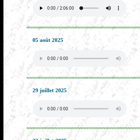
≈≈≈≈≈≈≈≈≈≈≈≈≈≈≈≈≈≈≈≈≈≈≈≈≈≈≈≈≈≈≈≈≈≈≈≈≈≈≈≈
05 août 2025
≈≈≈≈≈≈≈≈≈≈≈≈≈≈≈≈≈≈≈≈≈≈≈≈≈≈≈≈≈≈≈≈≈≈≈≈≈≈≈≈
29 juillet 2025
≈≈≈≈≈≈≈≈≈≈≈≈≈≈≈≈≈≈≈≈≈≈≈≈≈≈≈≈≈≈≈≈≈≈≈≈≈≈≈≈