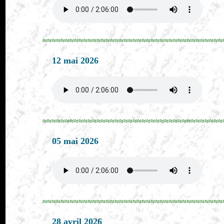
≈≈≈≈≈≈≈≈≈≈≈≈≈≈≈≈≈≈≈≈≈≈≈≈≈≈≈≈≈≈≈≈≈≈≈≈≈≈≈≈
12 mai 2026
≈≈≈≈≈≈≈≈≈≈≈≈≈≈≈≈≈≈≈≈≈≈≈≈≈≈≈≈≈≈≈≈≈≈≈≈≈≈≈≈
05 mai 2026
≈≈≈≈≈≈≈≈≈≈≈≈≈≈≈≈≈≈≈≈≈≈≈≈≈≈≈≈≈≈≈≈≈≈≈≈≈≈≈≈
28 avril 2026