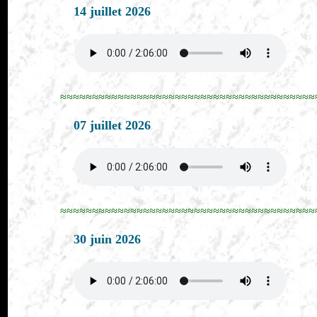
14 juillet 2026
≈≈≈≈≈≈≈≈≈≈≈≈≈≈≈≈≈≈≈≈≈≈≈≈≈≈≈≈≈≈≈≈≈≈≈≈≈≈≈≈
07 juillet 2026
≈≈≈≈≈≈≈≈≈≈≈≈≈≈≈≈≈≈≈≈≈≈≈≈≈≈≈≈≈≈≈≈≈≈≈≈≈≈≈≈
30 juin 2026