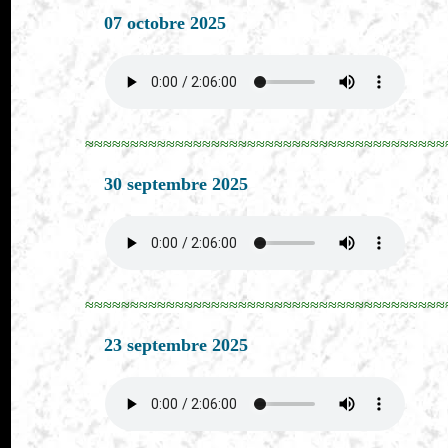
07 octobre 2025
≈≈≈≈≈≈≈≈≈≈≈≈≈≈≈≈≈≈≈≈≈≈≈≈≈≈≈≈≈≈≈≈≈≈≈≈≈≈≈≈
30 septembre 2025
≈≈≈≈≈≈≈≈≈≈≈≈≈≈≈≈≈≈≈≈≈≈≈≈≈≈≈≈≈≈≈≈≈≈≈≈≈≈≈≈
23 septembre 2025