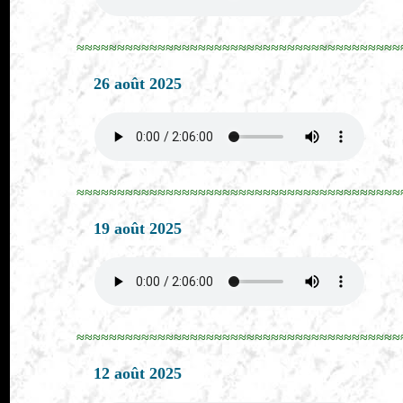
≈≈≈≈≈≈≈≈≈≈≈≈≈≈≈≈≈≈≈≈≈≈≈≈≈≈≈≈≈≈≈≈≈≈≈≈≈≈≈≈
26 août 2025
≈≈≈≈≈≈≈≈≈≈≈≈≈≈≈≈≈≈≈≈≈≈≈≈≈≈≈≈≈≈≈≈≈≈≈≈≈≈≈≈
19 août 2025
≈≈≈≈≈≈≈≈≈≈≈≈≈≈≈≈≈≈≈≈≈≈≈≈≈≈≈≈≈≈≈≈≈≈≈≈≈≈≈≈
12 août 2025