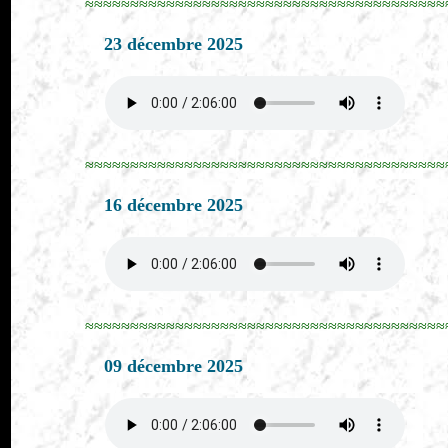
≈≈≈≈≈≈≈≈≈≈≈≈≈≈≈≈≈≈≈≈≈≈≈≈≈≈≈≈≈≈≈≈≈≈≈≈≈≈≈≈
23 décembre 2025
≈≈≈≈≈≈≈≈≈≈≈≈≈≈≈≈≈≈≈≈≈≈≈≈≈≈≈≈≈≈≈≈≈≈≈≈≈≈≈≈
16 décembre 2025
≈≈≈≈≈≈≈≈≈≈≈≈≈≈≈≈≈≈≈≈≈≈≈≈≈≈≈≈≈≈≈≈≈≈≈≈≈≈≈≈
09 décembre 2025