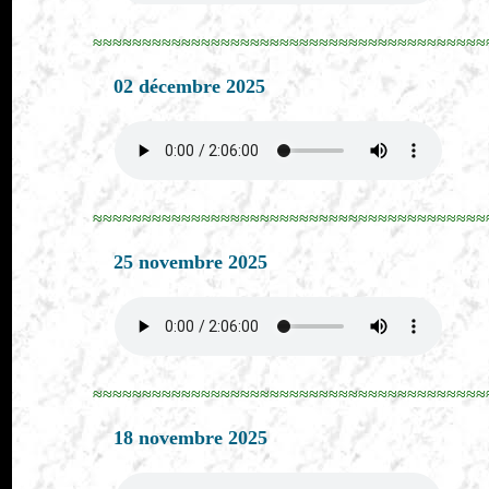
≈≈≈≈≈≈≈≈≈≈≈≈≈≈≈≈≈≈≈≈≈≈≈≈≈≈≈≈≈≈≈≈≈≈≈≈≈≈≈≈
02 décembre 2025
≈≈≈≈≈≈≈≈≈≈≈≈≈≈≈≈≈≈≈≈≈≈≈≈≈≈≈≈≈≈≈≈≈≈≈≈≈≈≈≈
25 novembre 2025
≈≈≈≈≈≈≈≈≈≈≈≈≈≈≈≈≈≈≈≈≈≈≈≈≈≈≈≈≈≈≈≈≈≈≈≈≈≈≈≈
18 novembre 2025