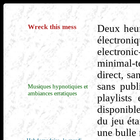
Wreck this mess
Deux heur
électro
electron
minimal-t
direct, sa
sans publ
Musiques hypnotiques et
ambiances erratiques
playlists
disponible
du jeu ét
une bulle 