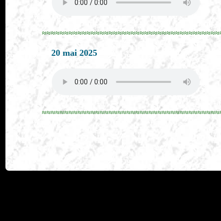
≈≈≈≈≈≈≈≈≈≈≈≈≈≈≈≈≈≈≈≈≈≈≈≈≈≈≈≈≈≈≈≈≈≈≈≈≈≈≈≈
20 mai 2025
≈≈≈≈≈≈≈≈≈≈≈≈≈≈≈≈≈≈≈≈≈≈≈≈≈≈≈≈≈≈≈≈≈≈≈≈≈≈≈≈