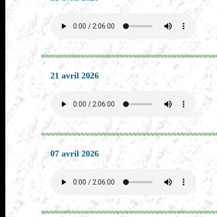
≈≈≈≈≈≈≈≈≈≈≈≈≈≈≈≈≈≈≈≈≈≈≈≈≈≈≈≈≈≈≈≈≈≈≈≈≈≈≈≈
21 avril 2026
≈≈≈≈≈≈≈≈≈≈≈≈≈≈≈≈≈≈≈≈≈≈≈≈≈≈≈≈≈≈≈≈≈≈≈≈≈≈≈≈
07 avril 2026
≈≈≈≈≈≈≈≈≈≈≈≈≈≈≈≈≈≈≈≈≈≈≈≈≈≈≈≈≈≈≈≈≈≈≈≈≈≈≈≈