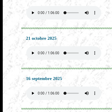
≈≈≈≈≈≈≈≈≈≈≈≈≈≈≈≈≈≈≈≈≈≈≈≈≈≈≈≈≈≈≈≈≈≈≈≈≈≈≈≈
21 octobre 2025
≈≈≈≈≈≈≈≈≈≈≈≈≈≈≈≈≈≈≈≈≈≈≈≈≈≈≈≈≈≈≈≈≈≈≈≈≈≈≈≈
16 septembre 2025
≈≈≈≈≈≈≈≈≈≈≈≈≈≈≈≈≈≈≈≈≈≈≈≈≈≈≈≈≈≈≈≈≈≈≈≈≈≈≈≈