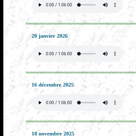
≈≈≈≈≈≈≈≈≈≈≈≈≈≈≈≈≈≈≈≈≈≈≈≈≈≈≈≈≈≈≈≈≈≈≈≈≈≈≈≈
20 janvier 2026
≈≈≈≈≈≈≈≈≈≈≈≈≈≈≈≈≈≈≈≈≈≈≈≈≈≈≈≈≈≈≈≈≈≈≈≈≈≈≈≈
16 décembre 2025
≈≈≈≈≈≈≈≈≈≈≈≈≈≈≈≈≈≈≈≈≈≈≈≈≈≈≈≈≈≈≈≈≈≈≈≈≈≈≈≈
18 novembre 2025