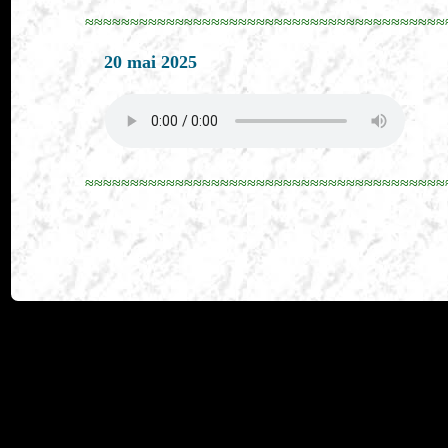
≈≈≈≈≈≈≈≈≈≈≈≈≈≈≈≈≈≈≈≈≈≈≈≈≈≈≈≈≈≈≈≈≈≈≈≈≈≈≈≈
20 mai 2025
≈≈≈≈≈≈≈≈≈≈≈≈≈≈≈≈≈≈≈≈≈≈≈≈≈≈≈≈≈≈≈≈≈≈≈≈≈≈≈≈