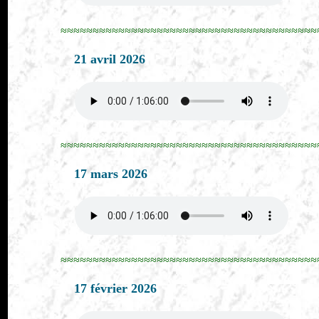
≈≈≈≈≈≈≈≈≈≈≈≈≈≈≈≈≈≈≈≈≈≈≈≈≈≈≈≈≈≈≈≈≈≈≈≈≈≈≈≈
21 avril 2026
≈≈≈≈≈≈≈≈≈≈≈≈≈≈≈≈≈≈≈≈≈≈≈≈≈≈≈≈≈≈≈≈≈≈≈≈≈≈≈≈
17 mars 2026
≈≈≈≈≈≈≈≈≈≈≈≈≈≈≈≈≈≈≈≈≈≈≈≈≈≈≈≈≈≈≈≈≈≈≈≈≈≈≈≈
17 février 2026