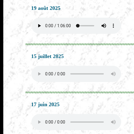
19 août 2025
≈≈≈≈≈≈≈≈≈≈≈≈≈≈≈≈≈≈≈≈≈≈≈≈≈≈≈≈≈≈≈≈≈≈≈≈≈≈≈≈
15 juillet 2025
≈≈≈≈≈≈≈≈≈≈≈≈≈≈≈≈≈≈≈≈≈≈≈≈≈≈≈≈≈≈≈≈≈≈≈≈≈≈≈≈
17 juin 2025