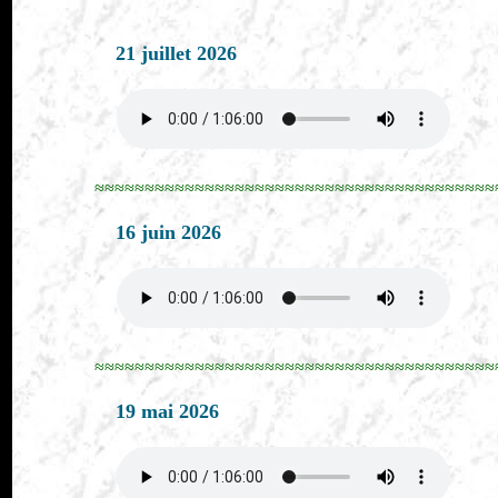
21 juillet 2026
≈≈≈≈≈≈≈≈≈≈≈≈≈≈≈≈≈≈≈≈≈≈≈≈≈≈≈≈≈≈≈≈≈≈≈≈≈≈≈≈
16 juin 2026
≈≈≈≈≈≈≈≈≈≈≈≈≈≈≈≈≈≈≈≈≈≈≈≈≈≈≈≈≈≈≈≈≈≈≈≈≈≈≈≈
19 mai 2026