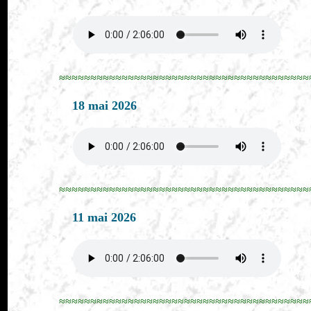
≈≈≈≈≈≈≈≈≈≈≈≈≈≈≈≈≈≈≈≈≈≈≈≈≈≈≈≈≈≈≈≈≈≈≈≈≈≈≈≈
18 mai 2026
≈≈≈≈≈≈≈≈≈≈≈≈≈≈≈≈≈≈≈≈≈≈≈≈≈≈≈≈≈≈≈≈≈≈≈≈≈≈≈≈
11 mai 2026
≈≈≈≈≈≈≈≈≈≈≈≈≈≈≈≈≈≈≈≈≈≈≈≈≈≈≈≈≈≈≈≈≈≈≈≈≈≈≈≈