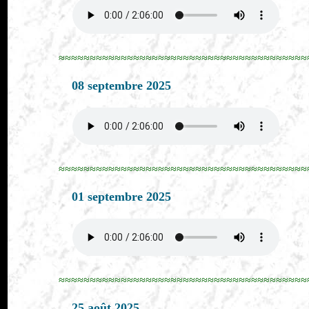
≈≈≈≈≈≈≈≈≈≈≈≈≈≈≈≈≈≈≈≈≈≈≈≈≈≈≈≈≈≈≈≈≈≈≈≈≈≈≈≈
08 septembre 2025
≈≈≈≈≈≈≈≈≈≈≈≈≈≈≈≈≈≈≈≈≈≈≈≈≈≈≈≈≈≈≈≈≈≈≈≈≈≈≈≈
01 septembre 2025
≈≈≈≈≈≈≈≈≈≈≈≈≈≈≈≈≈≈≈≈≈≈≈≈≈≈≈≈≈≈≈≈≈≈≈≈≈≈≈≈
25 août 2025