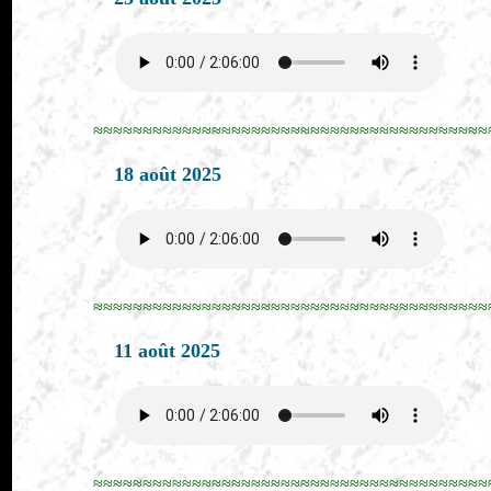
≈≈≈≈≈≈≈≈≈≈≈≈≈≈≈≈≈≈≈≈≈≈≈≈≈≈≈≈≈≈≈≈≈≈≈≈≈≈≈≈
18 août 2025
≈≈≈≈≈≈≈≈≈≈≈≈≈≈≈≈≈≈≈≈≈≈≈≈≈≈≈≈≈≈≈≈≈≈≈≈≈≈≈≈
11 août 2025
≈≈≈≈≈≈≈≈≈≈≈≈≈≈≈≈≈≈≈≈≈≈≈≈≈≈≈≈≈≈≈≈≈≈≈≈≈≈≈≈