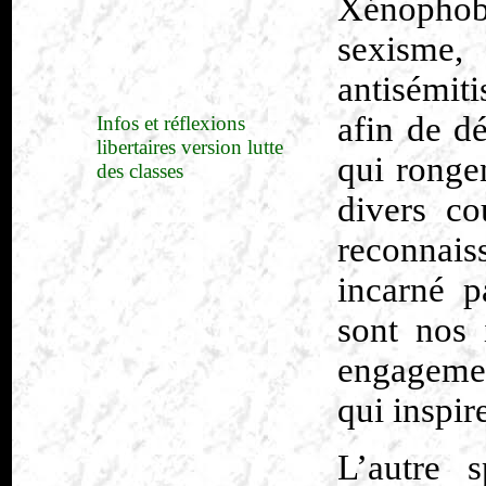
Xénophobi
sexism
antisémi
afin de d
Infos et réflexions
libertaires version lutte
qui rongen
des classes
divers co
reconnais
incarné p
sont nos 
engagement
qui inspir
L’autre 