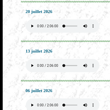
≈≈≈≈≈≈≈≈≈≈≈≈≈≈≈≈≈≈≈≈≈≈≈≈≈≈≈≈≈≈≈≈≈≈≈≈≈≈≈≈
20 juillet 2026
≈≈≈≈≈≈≈≈≈≈≈≈≈≈≈≈≈≈≈≈≈≈≈≈≈≈≈≈≈≈≈≈≈≈≈≈≈≈≈≈
13 juillet 2026
≈≈≈≈≈≈≈≈≈≈≈≈≈≈≈≈≈≈≈≈≈≈≈≈≈≈≈≈≈≈≈≈≈≈≈≈≈≈≈≈
06 juillet 2026