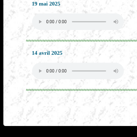
19 mai 2025
≈≈≈≈≈≈≈≈≈≈≈≈≈≈≈≈≈≈≈≈≈≈≈≈≈≈≈≈≈≈≈≈≈≈≈≈≈≈≈≈
14 avril 2025
≈≈≈≈≈≈≈≈≈≈≈≈≈≈≈≈≈≈≈≈≈≈≈≈≈≈≈≈≈≈≈≈≈≈≈≈≈≈≈≈