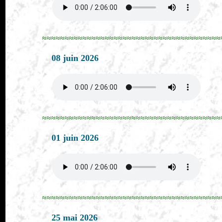
≈≈≈≈≈≈≈≈≈≈≈≈≈≈≈≈≈≈≈≈≈≈≈≈≈≈≈≈≈≈≈≈≈≈≈≈≈≈≈≈
08 juin 2026
≈≈≈≈≈≈≈≈≈≈≈≈≈≈≈≈≈≈≈≈≈≈≈≈≈≈≈≈≈≈≈≈≈≈≈≈≈≈≈≈
01 juin 2026
≈≈≈≈≈≈≈≈≈≈≈≈≈≈≈≈≈≈≈≈≈≈≈≈≈≈≈≈≈≈≈≈≈≈≈≈≈≈≈≈
25 mai 2026