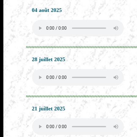
04 août 2025
≈≈≈≈≈≈≈≈≈≈≈≈≈≈≈≈≈≈≈≈≈≈≈≈≈≈≈≈≈≈≈≈≈≈≈≈≈≈≈≈
28 juillet 2025
≈≈≈≈≈≈≈≈≈≈≈≈≈≈≈≈≈≈≈≈≈≈≈≈≈≈≈≈≈≈≈≈≈≈≈≈≈≈≈≈
21 juillet 2025