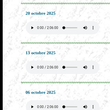
≈≈≈≈≈≈≈≈≈≈≈≈≈≈≈≈≈≈≈≈≈≈≈≈≈≈≈≈≈≈≈≈≈≈≈≈≈≈≈≈
20 octobre 2025
≈≈≈≈≈≈≈≈≈≈≈≈≈≈≈≈≈≈≈≈≈≈≈≈≈≈≈≈≈≈≈≈≈≈≈≈≈≈≈≈
13 octobre 2025
≈≈≈≈≈≈≈≈≈≈≈≈≈≈≈≈≈≈≈≈≈≈≈≈≈≈≈≈≈≈≈≈≈≈≈≈≈≈≈≈
06 octobre 2025