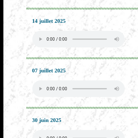
≈≈≈≈≈≈≈≈≈≈≈≈≈≈≈≈≈≈≈≈≈≈≈≈≈≈≈≈≈≈≈≈≈≈≈≈≈≈≈≈
14 juillet 2025
≈≈≈≈≈≈≈≈≈≈≈≈≈≈≈≈≈≈≈≈≈≈≈≈≈≈≈≈≈≈≈≈≈≈≈≈≈≈≈≈
07 juillet 2025
≈≈≈≈≈≈≈≈≈≈≈≈≈≈≈≈≈≈≈≈≈≈≈≈≈≈≈≈≈≈≈≈≈≈≈≈≈≈≈≈
30 juin 2025