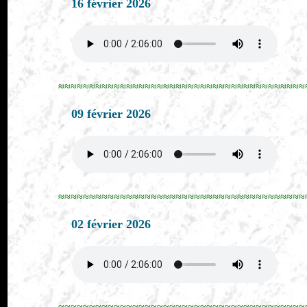
16 février 2026
≈≈≈≈≈≈≈≈≈≈≈≈≈≈≈≈≈≈≈≈≈≈≈≈≈≈≈≈≈≈≈≈≈≈≈≈≈≈≈≈
09 février 2026
≈≈≈≈≈≈≈≈≈≈≈≈≈≈≈≈≈≈≈≈≈≈≈≈≈≈≈≈≈≈≈≈≈≈≈≈≈≈≈≈
02 février 2026
≈≈≈≈≈≈≈≈≈≈≈≈≈≈≈≈≈≈≈≈≈≈≈≈≈≈≈≈≈≈≈≈≈≈≈≈≈≈≈≈