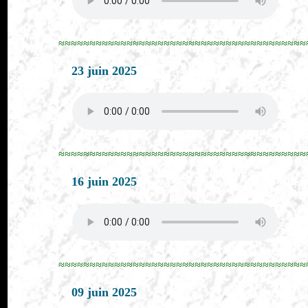
≈≈≈≈≈≈≈≈≈≈≈≈≈≈≈≈≈≈≈≈≈≈≈≈≈≈≈≈≈≈≈≈≈≈≈≈≈≈≈≈
23 juin 2025
≈≈≈≈≈≈≈≈≈≈≈≈≈≈≈≈≈≈≈≈≈≈≈≈≈≈≈≈≈≈≈≈≈≈≈≈≈≈≈≈
16 juin 2025
≈≈≈≈≈≈≈≈≈≈≈≈≈≈≈≈≈≈≈≈≈≈≈≈≈≈≈≈≈≈≈≈≈≈≈≈≈≈≈≈
09 juin 2025