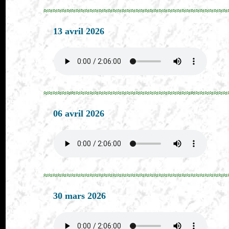
≈≈≈≈≈≈≈≈≈≈≈≈≈≈≈≈≈≈≈≈≈≈≈≈≈≈≈≈≈≈≈≈≈≈≈≈≈≈≈≈
13 avril 2026
≈≈≈≈≈≈≈≈≈≈≈≈≈≈≈≈≈≈≈≈≈≈≈≈≈≈≈≈≈≈≈≈≈≈≈≈≈≈≈≈
06 avril 2026
≈≈≈≈≈≈≈≈≈≈≈≈≈≈≈≈≈≈≈≈≈≈≈≈≈≈≈≈≈≈≈≈≈≈≈≈≈≈≈≈
30 mars 2026