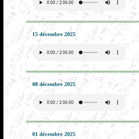
≈≈≈≈≈≈≈≈≈≈≈≈≈≈≈≈≈≈≈≈≈≈≈≈≈≈≈≈≈≈≈≈≈≈≈≈≈≈≈≈
15 décembre 2025
≈≈≈≈≈≈≈≈≈≈≈≈≈≈≈≈≈≈≈≈≈≈≈≈≈≈≈≈≈≈≈≈≈≈≈≈≈≈≈≈
08 décembre 2025
≈≈≈≈≈≈≈≈≈≈≈≈≈≈≈≈≈≈≈≈≈≈≈≈≈≈≈≈≈≈≈≈≈≈≈≈≈≈≈≈
01 décembre 2025