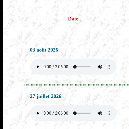
Date
03 août 2026
≈≈≈≈≈≈≈≈≈≈≈≈≈≈≈≈≈≈≈≈≈≈≈≈≈≈≈≈≈≈≈≈≈≈≈≈≈≈≈≈
27 juillet 2026