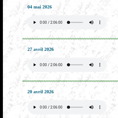
04 mai 2026
≈≈≈≈≈≈≈≈≈≈≈≈≈≈≈≈≈≈≈≈≈≈≈≈≈≈≈≈≈≈≈≈≈≈≈≈≈≈≈≈
27 avril 2026
≈≈≈≈≈≈≈≈≈≈≈≈≈≈≈≈≈≈≈≈≈≈≈≈≈≈≈≈≈≈≈≈≈≈≈≈≈≈≈≈
20 avril 2026