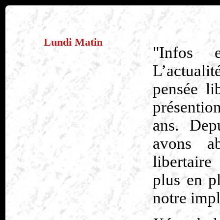
Lundi Matin
Infos 
L’actuali
pensée lib
présentio
ans. Dep
avons ab
libertair
plus en p
notre impl