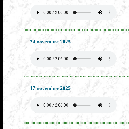
≈≈≈≈≈≈≈≈≈≈≈≈≈≈≈≈≈≈≈≈≈≈≈≈≈≈≈≈≈≈≈≈≈≈≈≈≈≈≈≈
24 novembre 2025
≈≈≈≈≈≈≈≈≈≈≈≈≈≈≈≈≈≈≈≈≈≈≈≈≈≈≈≈≈≈≈≈≈≈≈≈≈≈≈≈
17 novembre 2025
≈≈≈≈≈≈≈≈≈≈≈≈≈≈≈≈≈≈≈≈≈≈≈≈≈≈≈≈≈≈≈≈≈≈≈≈≈≈≈≈