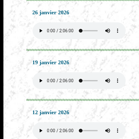
26 janvier 2026
≈≈≈≈≈≈≈≈≈≈≈≈≈≈≈≈≈≈≈≈≈≈≈≈≈≈≈≈≈≈≈≈≈≈≈≈≈≈≈≈
19 janvier 2026
≈≈≈≈≈≈≈≈≈≈≈≈≈≈≈≈≈≈≈≈≈≈≈≈≈≈≈≈≈≈≈≈≈≈≈≈≈≈≈≈
12 janvier 2026