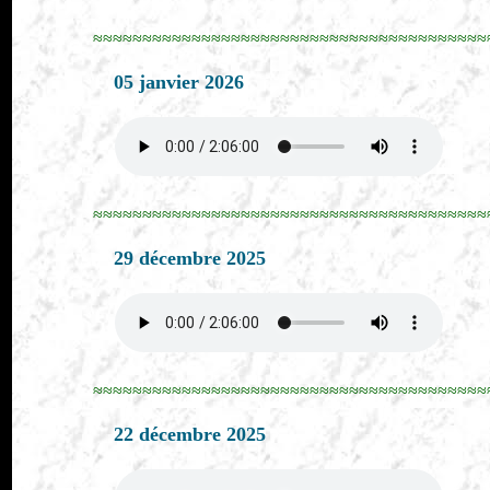
≈≈≈≈≈≈≈≈≈≈≈≈≈≈≈≈≈≈≈≈≈≈≈≈≈≈≈≈≈≈≈≈≈≈≈≈≈≈≈≈
05 janvier 2026
≈≈≈≈≈≈≈≈≈≈≈≈≈≈≈≈≈≈≈≈≈≈≈≈≈≈≈≈≈≈≈≈≈≈≈≈≈≈≈≈
29 décembre 2025
≈≈≈≈≈≈≈≈≈≈≈≈≈≈≈≈≈≈≈≈≈≈≈≈≈≈≈≈≈≈≈≈≈≈≈≈≈≈≈≈
22 décembre 2025