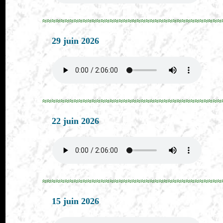
≈≈≈≈≈≈≈≈≈≈≈≈≈≈≈≈≈≈≈≈≈≈≈≈≈≈≈≈≈≈≈≈≈≈≈≈≈≈≈≈
29 juin 2026
≈≈≈≈≈≈≈≈≈≈≈≈≈≈≈≈≈≈≈≈≈≈≈≈≈≈≈≈≈≈≈≈≈≈≈≈≈≈≈≈
22 juin 2026
≈≈≈≈≈≈≈≈≈≈≈≈≈≈≈≈≈≈≈≈≈≈≈≈≈≈≈≈≈≈≈≈≈≈≈≈≈≈≈≈
15 juin 2026