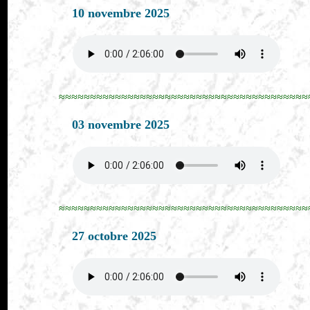
10 novembre 2025
≈≈≈≈≈≈≈≈≈≈≈≈≈≈≈≈≈≈≈≈≈≈≈≈≈≈≈≈≈≈≈≈≈≈≈≈≈≈≈≈
03 novembre 2025
≈≈≈≈≈≈≈≈≈≈≈≈≈≈≈≈≈≈≈≈≈≈≈≈≈≈≈≈≈≈≈≈≈≈≈≈≈≈≈≈
27 octobre 2025