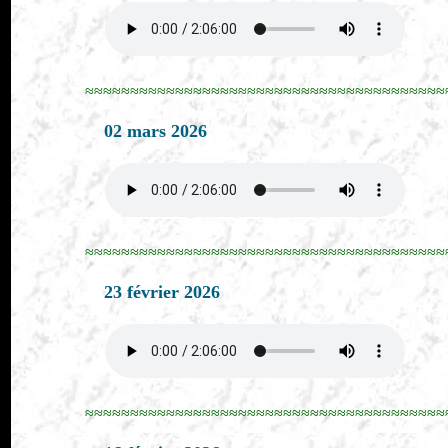
≈≈≈≈≈≈≈≈≈≈≈≈≈≈≈≈≈≈≈≈≈≈≈≈≈≈≈≈≈≈≈≈≈≈≈≈≈≈≈≈
02 mars 2026
≈≈≈≈≈≈≈≈≈≈≈≈≈≈≈≈≈≈≈≈≈≈≈≈≈≈≈≈≈≈≈≈≈≈≈≈≈≈≈≈
23 février 2026
≈≈≈≈≈≈≈≈≈≈≈≈≈≈≈≈≈≈≈≈≈≈≈≈≈≈≈≈≈≈≈≈≈≈≈≈≈≈≈≈