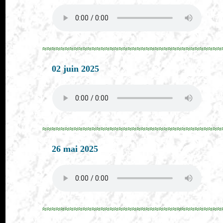
≈≈≈≈≈≈≈≈≈≈≈≈≈≈≈≈≈≈≈≈≈≈≈≈≈≈≈≈≈≈≈≈≈≈≈≈≈≈≈≈
02 juin 2025
≈≈≈≈≈≈≈≈≈≈≈≈≈≈≈≈≈≈≈≈≈≈≈≈≈≈≈≈≈≈≈≈≈≈≈≈≈≈≈≈
26 mai 2025
≈≈≈≈≈≈≈≈≈≈≈≈≈≈≈≈≈≈≈≈≈≈≈≈≈≈≈≈≈≈≈≈≈≈≈≈≈≈≈≈