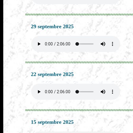
≈≈≈≈≈≈≈≈≈≈≈≈≈≈≈≈≈≈≈≈≈≈≈≈≈≈≈≈≈≈≈≈≈≈≈≈≈≈≈≈
29 septembre 2025
≈≈≈≈≈≈≈≈≈≈≈≈≈≈≈≈≈≈≈≈≈≈≈≈≈≈≈≈≈≈≈≈≈≈≈≈≈≈≈≈
22 septembre 2025
≈≈≈≈≈≈≈≈≈≈≈≈≈≈≈≈≈≈≈≈≈≈≈≈≈≈≈≈≈≈≈≈≈≈≈≈≈≈≈≈
15 septembre 2025