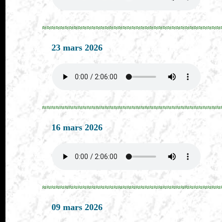
≈≈≈≈≈≈≈≈≈≈≈≈≈≈≈≈≈≈≈≈≈≈≈≈≈≈≈≈≈≈≈≈≈≈≈≈≈≈≈≈
23 mars 2026
≈≈≈≈≈≈≈≈≈≈≈≈≈≈≈≈≈≈≈≈≈≈≈≈≈≈≈≈≈≈≈≈≈≈≈≈≈≈≈≈
16 mars 2026
≈≈≈≈≈≈≈≈≈≈≈≈≈≈≈≈≈≈≈≈≈≈≈≈≈≈≈≈≈≈≈≈≈≈≈≈≈≈≈≈
09 mars 2026